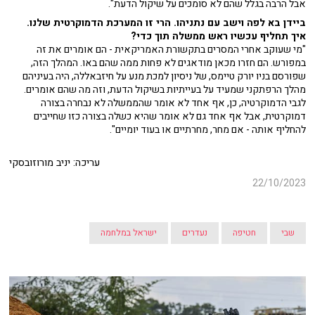
אבל הרבה בגלל שהם לא סומכים על שיקול הדעת".
ביידן בא לפה וישב עם נתניהו. הרי זו המערכת הדמוקרטית שלנו.
איך תחליף עכשיו ראש ממשלה תוך כדי?
"מי שעוקב אחרי המסרים בתקשורת האמריקאית - הם אומרים את זה
במפורש. הם חזרו מכאן מודאגים לא פחות ממה שהם באו. המהלך הזה,
שפורסם בניו יורק טיימס, של ניסיון למכת מנע על חיזבאללה, היה בעיניהם
מהלך הרפתקני שמעיד על בעייתיות בשיקול הדעת, וזה מה שהם אומרים.
לגבי הדמוקרטיה, כן, אף אחד לא אומר שהממשלה לא נבחרה בצורה
דמוקרטית, אבל אף אחד גם לא אומר שהיא כשלה בצורה כזו שחייבים
להחליף אותה - אם מחר, מחרתיים או בעוד יומיים".
עריכה: יניב מורוזובסקי
22/10/2023
שבי
חטיפה
נעדרים
ישראל במלחמה