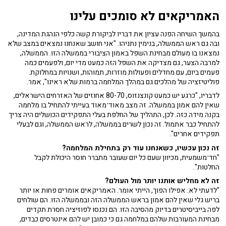
האמריקאים לא סומכים עלינו
בהמשך השיחה הפנה עציון את דבריו לביקורת קשה כלפי הנהגת המדינה,
ובה גם ראש הממשלה, בנימין נתניהו. "אני חושב שאנחנו נמצאים במצב שלא
נמצאנו בו מעולם מבחינת השפל באמון הציבורי בממשלה הזו. הממשלה,
למרבה הצער, גם מצדיקה את השפל הזה כמעט מדי יום, ולפעמים כמה
פעמים ביום, עם מחדלים ופעולות מוזרות, תמוהות, ושנויות במחלוקת.
פוליטיזציה של מהלכים גם במהלך המלחמה ברמות שלא ראינו", אמר.
לדבריו, "כרגע יש כמעט קונצנזוס, 80-70 אחוזים של האזרחים הישראלים,
שאין להם אמון בממשלה. זה מצב מאוד־מאוד בעייתי להתחיל בו מלחמה
בקנה מידה כזה. לכן, התהליך של החלפת בעלי התפקידים הכושלים היה צריך
להתחיל כבר אתמול. זה נכון לשרים בממשלה, לראש הממשלה, וגם לבעלי
תפקידים אחרים".
זה נכון עכשיו, כשאנחנו עוד רק בתחילת המלחמה?
"חד־משמעית, מכיוון שעם כל יום שעובר מתברר חוסר היכולת לקבל
החלטות".
זה לא מחליש אותנו יותר מול העולם?
"לדעתי לא. אפילו הפוך, הייתי אומר. האמריקאים אומרים פחות או יותר
בריש גלי שאין להם אמון בראש הממשלה הזה ובממשלה הזו. הם שולחים
לפה בייביסיטרים בדיוק מהסיבה הזו. הם נכנסו לפוזיציה חסרת תקדים
מבחינת המעורבות שלהם במלחמה גם כי כמובן יש להם אינטרסים כבדים,