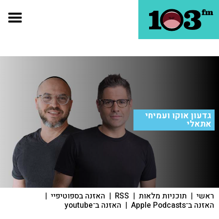
גדעון אוקו ועמיחי
אתאלי
ראשי
|
תוכניות מלאות
|
RSS
|
האזנה בספוטיפיי
|
האזנה ב־Apple Podcasts
|
האזנה ב־youtube