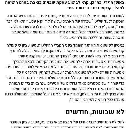
באופן מיידי. כמו כן, קרא לביצוע עסקת שבויים כואבת בטרם היציאה
למהלך קרקעי נרחב ברצועת עזה.
לשחרור החטופים יש, לדבריו, חובה מוסרית, ותקדימים דוגמת מבצע אנטבה
ועסקת גלעד שליט. "שבירה של האתוס של צה"ל דווקא עכשיו היא לא דבר
חכם", אמר, "יכול להיות שאין מנוס - אבל כולם צריכים לדעת שהממשלה
באמת עושה הכול־הכול־הכול. במקרה הזה אני מתרשם שמה שהממשלה
מנסה לעשות זה 'ללכת עם ולהרגיש בלי'".
בניסיון לפשט את האתגר העומד בפני מקבלי ההחלטות, טען עציון כי פעולה
קרקעית בעיתוי הזה עלולה להביא סיכון לא קטן, ובין השאר יכולה לתמרץ
את חמאס להוציא להורג חטופים. "לצורך ההמחשה, יש לקבינט שתי
אפשרויות: אפשרות אחת - לממש את התוכנית הקיימת ולצאת למהלך
קרקעי כזה או אחר עכשיו, ולהמשיך במקביל את המאמץ לשחרור החטופים.
אפשרות שנייה - לא לממש את המהלך עכשיו, להמתין, ולרכז את כל
המאמצים בשחרור החטופים, כולל נכונות לתשלום מחירים מאוד כבדים - עד
כדי שחרור של מספרים מאוד גדולים של אסירים שנמצאים בידינו תמורת
המספרים המאוד גדולים של חטופים ונעדרים שנמצאים בידם. אני חושב
שזה צריך להיות על השולחן, ואני לא יודע אם זה על השולחן. הממשלה כרגע
פועלת ככל הנראה לפי הגיון הפוך".
לא שבועות, חודשים
לשאלת המגישים לגבי אורכו של מבצע צבאי ברצועה, השיב עציון תשובה
חד־משמעית: "אני לא חושב שיש מהלך של שבועות שיביא הישג שכרגע