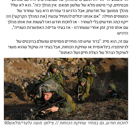
מבטיחים, קרי מיטוט מלא של שלטון חמאס. אין מהלך כזה". הוא לא שלל
מהלך ממושך של חודשים, אבל הדגיש כי עמדתו היא בעד שחרור של
החטופים תחילה: "אם אנחנו יכולים להתחיל עכשיו (את המהלך הקרקעי) וזה
ייקח כמה חודשים בלי לשחרר - או לחכות חודש ואז לעשות את אותו מהלך
עם אותו פרק זמן אחרי ששחררנו - אז בעיני עדיפה האפשרות השנייה",
הדגיש.
עם זה, הוא סייג: "ברור שיש פה מחירים מסוימים שנשלם בהיבטים של
לגיטימציה בינלאומית או שחיקת הכוחות, אבל בעיני זה שיקול שהוא משני
לשיקול הגדול של הצלת חיים ושל האתוס".
לחכות חודש, גם במחיר שחיקת הכוחות // צילום: משה גלעדי/פלאש90