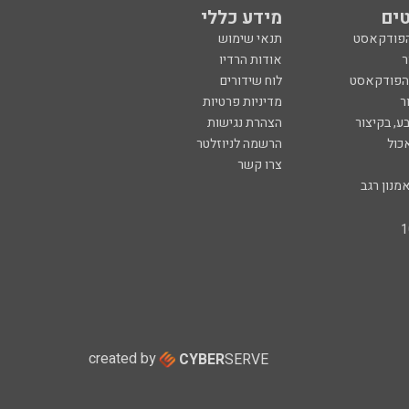
ים
מידע כללי
הפודקאסט
תנאי שימוש
ר
אודות הרדיו
 הפודקאסט
לוח שידורים
ר
מדיניות פרטיות
ע, בקיצור
הצהרת נגישות
כול
הרשמה לניוזלטר
צרו קשר
מנון רגב
created by
CYBER
SERVE