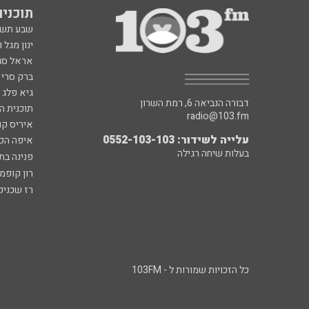
תוכניות fm
שבע תש
ינון מגל 
אראל סג"
ברק סרי 
גיא פלג
דבורה הנביאה 6, רמת השרון
תוכנית ה
radio@103.fm
איריס קו
עלייה לשידור: 0552-103-103
איפה הכ
בעלות שיחה רגילה
פנינה בת
רון קופמ
רז שכניק
כל הזכויות שמורות ל - 103FM