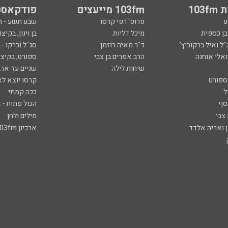
103
103fm מייעצים
פודקאסט
ע
פרופ' רפי קרסו
שבע תשע - 
ובן כספית
מיכל דליות
בן וינון, בקיצו
ל ואיל ברקוביץ'
ד"ר מאיה רוזמן
סג"ל וברקו -
ואלי אוחנה
הרב אפרים בן צבי
ספורט, בקיצו
שיחות לילה
שניים עד ארב
ספורט
קרסו יוצא לא
ל
ככה קמתי
סף
הכול פתוח - א
 צבי
מילים ולחן
ן ואריה אלדד
ארכיון 103fm