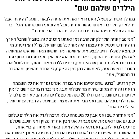
הילדים שלהם שם"
במהלך השיחה, נשאל, האם הוא רואה את החזרה לבארי, וענה: "זה יהיה, אבל
זה לא רק תלוי בנו. אנחנו נעשה את זה, אבל מה שאני חושש יותר מכל דבר
אחר זה שלא יסיימו את העבודה בעזה. זה הדבר הכי מפחיד".
"אני מבין שזה הולך לקחת הרבה זמן ואנחנו מוכנים לזה. בשביל שחבל הארץ
הזה יחודש ויכפיל את עצמו ויהיה אור לכל עם ישראל, צה"ל והמדיניות, מי
שנמצא למעלה, חייב לבצע את המשימה ואני חושש מאוד שראש הממשלה
לא הולך עם זה עד הסוף, כי אני יודע שהוא לא הולך אף פעם עד הסוף עם
הדברים האלה. פה אין שמאל וימין, חייבים ללכת מאוד ממוקדים ולחסל את
הטרור ברצועת עזה, לא משנה כמן זמן זה ייקח, כי אחרת מהצפון ומהמזרח
גם תחטוף", אמר.
ילין הדגיש: "ברגע שהם יסיימו את העבודה, אנחנו נפריח את כל השממה
הזאת וזה יהיה מקום שיהיה מדהים לחיות בו. אני כבר רוצה לגור שם. לי אין
ילדים ונכדים שם, כי הם גדלו 20 שנה על פצמ"רים וזה, והם לא רוצים לגדל
את הילדים שלהם שם, ואני מבין את זה מצוין. מבחינתי זה הבית הציוני שלי,
אין לי בית אחר".
"אני אחזור לשם ואני אבין כל משפחה שלא תרצה לגדל את הילדים שלהם
שם, גם אם רואים את הים מבארי. אני מבין את זה מצוין ואני חושב שכולם
צריכים לבוא ולחבק, ואם תהיה קהילה מתוך בארי או מתוך קיבוץ אחר,
שהמשפחות הצעירות יגידו 'אנחנו רוצים הרחבה', המדינה תצטרך לעשות את
זה. אתה יודע למה? כי הממשלה נכשלה, לא הצליחה לתת את החוזה הזה של