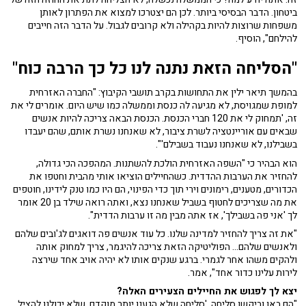
ביטחון. הדבר הבסיסי ביותר. לכן הם יצטרכו למצוא את הפתרון לאותן
משפחות שרוצות להיות בקהילה ולא קרובים לגבול. על הדבר הזה חייבים
להילחם", הוסיף.
"הסליחה הזאת נתנה לנו כל כך הרבה כוח"
בהמשך תיאר ילין את התחושות בקרב תושבי הקיבוץ: "החברה האזרחית
למופת שמגויסת, לא מגיעה לה כנסת וממשלה כמו שיש היום. אומרים לי את
זה, 'תמחוק לי את 120 חברי הכנסת. הכנסת הבאה צריכה להיות אנשים
שבאים עם אוריינטציה לשרת ציבור, לא שאנחנו נשרת אותם, שהם יעבדו
בשבילנו, לא שאנחנו נעבוד בשבילם'".
הוא הבהיר כי "השפה האזרחית הולכת להשתנות. המהפכה הכי גדולה,
להחזיר את הערבות ההדדית. כשהחיילים הוציאו אותי מהבית וחטפו את
הכדורים, מטענים, רימונים וירי תוך כדי הפינוי, הם היו כמו טנק לידינו, חוטפים
את מה שצריכים לחטוף בשביל שאנחנו נצא, ואתה רואה שילד בן 20 אומר
לך 'אני פה בשבילך', אז אתה מבין מה זו ערבות הדדית".
"את זה צריך להחזיר למדינה שלנו. כל עוד אנשים פה דואגים לג'ובים שלהם
ולאנשים שלהם... הפוליטיקה הזאת צריכה להיגמר, צריך למחוק אותה
ולהקים משהו אחר לגמרי. ברגע שנקים אותו לא יהיה אויב אחד שירצה
לירות עלינו כדור אחד", אמר.
יצא לך לפגוש את החיילים הצעירים האלה?
"הם באו וביקשו סליחה, 'סליחה שלא הגענו יותר מוקדם, שלא יכולנו להציל