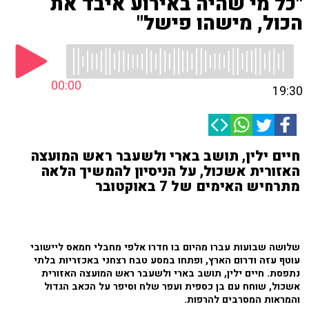
"כל מי שהיה באירוע איבד את
הכול, מישהו פישל"
00:00
19:30
חיים ילין, תושב בארי ולשעבר ראש המועצה
האזורית אשכול, על הניסיון להמשיך הלאה
מתרחיש האימים של 7 באוקטובר
שלושה שבועות עברו מהיום בו חדרו אלפי מחבלי חמאס ליישובי
עוטף עזה ודרום הארץ, ופתחו במסע טבח רצחני באכזריות בלתי
נתפסת. חיים ילין, תושב בארי ולשעבר ראש המועצה האזורית
אשכול, שוחח עם בן כספית ועפר שלח וסיפר על הכאב הגדול
והמראות המסרבים להרפות.