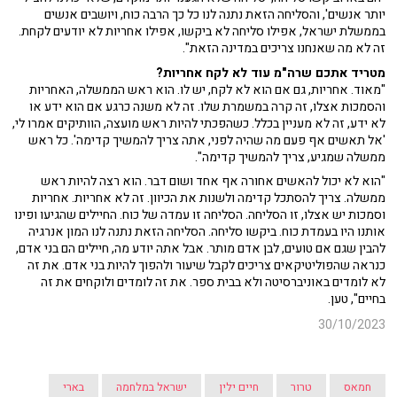
יותר אנשים', והסליחה הזאת נתנה לנו כל כך הרבה כוח, ויושבים אנשים
בממשלת ישראל, אפילו סליחה לא ביקשו, אפילו אחריות לא יודעים לקחת.
זה לא מה שאנחנו צריכים במדינה הזאת".
מטריד אתכם שרה"מ עוד לא לקח אחריות?
"מאוד. אחריות, גם אם הוא לא לקח, יש לו. הוא ראש הממשלה, האחריות
והסמכות אצלו, זה קרה במשמרת שלו. זה לא משנה כרגע אם הוא ידע או
לא ידע, זה לא מעניין בכלל. כשהפכתי להיות ראש מועצה, הוותיקים אמרו לי,
'אל תאשים אף פעם מה שהיה לפני, אתה צריך להמשיך קדימה'. כל ראש
ממשלה שמגיע, צריך להמשיך קדימה".
"הוא לא יכול להאשים אחורה אף אחד ושום דבר. הוא רצה להיות ראש
ממשלה. צריך להסתכל קדימה ולשנות את הכיוון. זה לא אחריות. אחריות
וסמכות יש אצלו, זו הסליחה. הסליחה זו עמדה של כוח. החיילים שהגיעו ופינו
אותנו היו בעמדת כוח. ביקשו סליחה. הסליחה הזאת נתנה לנו המון אנרגיה
להבין שגם אם טועים, לבן אדם מותר. אבל אתה יודע מה, חיילים הם בני אדם,
כנראה שהפוליטיקאים צריכים לקבל שיעור ולהפוך להיות בני אדם. את זה
לא לומדים באוניברסיטה ולא בבית ספר. את זה לומדים ולוקחים את זה
בחיים", טען.
30/10/2023
חמאס
טרור
חיים ילין
ישראל במלחמה
בארי