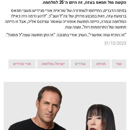
הקשה מול חמאס בעזה, זה היום ה־25 למלחמה.
בפתח הדברים, התייחסו לשחרורה של טוראית אורי מגידיש משבי חמאס
ברצועת עזה, זאת במבצע מדויק של צה"ל ושב"כ. "לרגע נדמה היה כאילו
המלחמה נגמרה, הייתה תחושת אופוריה שאסור שניכנס אליה, אבל זו הייתה
תחושה של התרוממות רוח", טענה ענת.
"זה הוכיח שזה אפשרי", השיב אודי בתגובה. "זה נתן תחושה שצה"ל מסוגל".
31/10/2023
שבי
חטיפה
נעדרים
ישראל במלחמה
אורי מגידיש