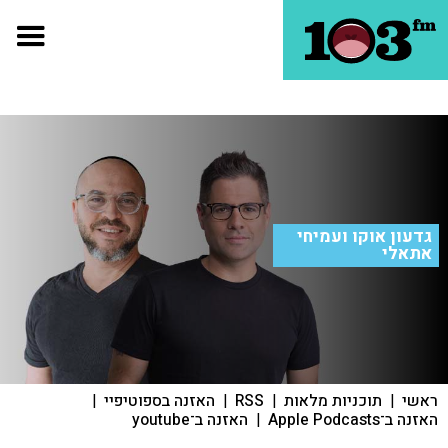
גדעון אוקו ועמיחי
אתאלי
ראשי
|
תוכניות מלאות
|
RSS
|
האזנה בספוטיפיי
|
האזנה ב־Apple Podcasts
|
האזנה ב־youtube