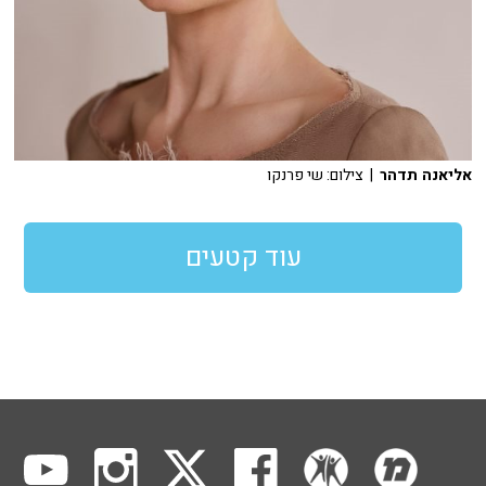
אליאנה תדהר
| צילום: שי פרנקו
עוד קטעים