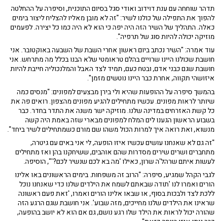
תדהר שוחחה עם ענת דוידוב ואודי סגל בסיום התוכנית, וסיפרה על ההחלטה
להפוך את התפילה של כולנו לשיר: "זה לא מובן מאליו להצליח ליצור בימים
כאלה. התהליך של השיר הזה היה יפה כי הוא לא היה כמו כל יצירה. לפעמים
מוזיקה יכולה להיות סוג של תרפיה".
עוד אמרה: "השיר נכתב ביום ראשון אחרי השבת של השבעה באוקטובר. אני
חושבת שכולנו היינו שרויים בהלם טראומטי שלא הבנו בכלל מה מתרחש. אני
חושבת שגם כבני אדם, ובטח כעם, תמיד לצד האבל והמלנכוליה חייבת להיות
איזושהי תקווה, אחרת כבר היינו נוטשים מזמן".
בהמשך סיפרה על ההופעות שהיא ולי בירן מבצעים למפונים: "מנסים כמה
שיותר לראות מפונים. עכשיו מתחילים להגיע מפונים מהצפון. רואים פה את
כל קשת האזרחים במדינה שלנו. מוזיקה ישר משנה את התדר בחדר. כבר
בשבוע הראשון הגענו לים המלח למפונים מבארי שזה באמת היה קשה
מנשוא, ואת רואה איך למרות הכול משהו שם מורם כשמתחילים לשיר ביחד".
"זה גם לא שאנחנו עושים עכשיו איזו הופעה, לי אני באים עם גיטרה,
מתחברים ושרים שירים מסדרות שהם אוהבים, ששיחקנו בהן ואז מתחילים
לעשות איתם שרהל'ה שרון, כאילו 'מה בא לכם שנשיר לכם?'", הוסיפה.
לגבי הקהל שמגיע, סיפרה: "הרוב זה משפחות. בימים הראשונים באו אלינו
הורים ואמרו לנו 'תודה שבאתם לשמח את הילדים שלנו כדי שאנחנו נוכל
ללכת לצד ולבכות בסוף, או שבאו אלינו הורים ואמרו, 'זאת פעם ראשונה
שראינו את הילדים שלנו מחייכים, מזה שבוע'. אני חושבת שגם הרגע הזה
שהורה יכול לראות את הילד שלו רגע נושם, גם אם הוא לא יושב בהופעה,