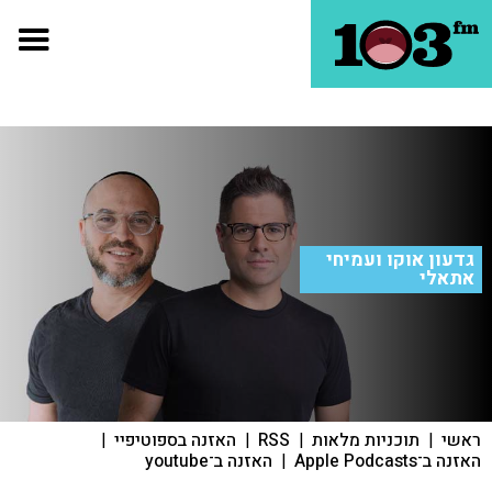
גדעון אוקו ועמיחי
אתאלי
ראשי
|
תוכניות מלאות
|
RSS
|
האזנה בספוטיפיי
|
האזנה ב־Apple Podcasts
|
האזנה ב־youtube