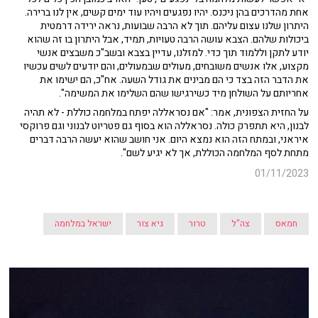
אחת מהדרכים בהן ניכנס. יהיו נפגעים ויהיו עוד ימים קשים, אין לנו ברירה.
היתרון שלנו עצום עליהם. תוך לא הרבה שבועות, נראה ירידה דרמטית
ביכולות שלהם. הצבא עושה הרבה טעויות, תמיד, אבל היתרון בו זה שהוא
יודע לתקן וללמוד תוך כדי. למזלנו, עדיין בצבא ובשב"כ משבצים אנשי
מקצוע, אלו אנשים משובחים, מעולים שבמעולים, והם יודעים לשים עכשיו
את הדבר הזה בצד כי הם מבינים את גודל השעה. אח"כ, הם ישימו את
אחריותם על השולחן מיד כשירגישו שהם השלימו את המשימה".
על החזית הצפונית, אמר: "
אם נסראללה יפתח במלחמה כוללת - לא תהיה
לבנון, היא תתפרק כולה. נסראללה הוא בסוף גם פטריוט לבנוני וגם פרוקסי
איראני, ובמתח הזה הוא נמצא היום. אני חושב שהוא יעשה הרבה דברים
מתחת לסף המלחמה הכוללת, אך לא יגיע לשם".
01/11/2023
חמאס
צה"ל
טרור
גיא צור
ישראל במלחמה