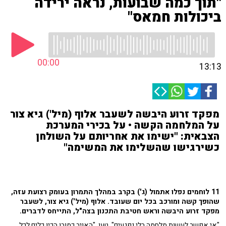
"תוך כמה שבועות, נראה ירידה
ביכולות חמאס"
00:00
13:13
מפקד זרוע היבשה לשעבר אלוף (מיל') גיא צור
על המלחמה הקשה • על בכירי המערכת
הצבאית: "ישימו את אחריותם על השולחן
כשירגישו שהשלימו את המשימה"
11 לוחמים נפלו אתמול (ג') בקרב במהלך התמרון בעומק רצועת עזה,
שהופך קשה ומורכב בכל יום שעובד. אלוף (מיל') גיא צור, לשעבר
מפקד זרוע היבשה וראש חטיבת התכנון בצה"ל, התייחס לדברים.
"אי אפשר לעשות מלחמה בלי נפגעים", טען. "האויב כמובן הכין כלים לכל