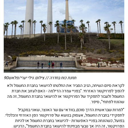
תחנת כוח בחדרה // צילום: גילי יערי/פלאש90
לקראת סיום השיחה, הגיב הסביר את החלטתו להישאר בחברת החשמל ולא
להפוך לפרויקטור האזרחי. "בפניי עמדה הדילמה - האם לעזוב את חברת
החשמל ולעבור לתפקיד של הפרויקטור או להישאר בחברת החשמל, זה מה
שהונח לפתחי", סיפר.
"למרות שבראשית הדרך סוכם, בוודאי עם שר האוצר, שאני במקביל
לתפקידי בחברת החשמל, אעסוק בנושא של פרויקטור הפן האזרחי והכלכלי.
בפועל, כשהונחה בפניי האפשרות - להישאר בחברת החשמל או להיות
הפרויקטור, זה היה אך טבעי מבחינתי להישאר בחברת החשמל", הדגיש.