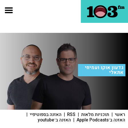
גדעון אוקו ועמיחי
אתאלי
ראשי
|
תוכניות מלאות
|
RSS
|
האזנה בספוטיפיי
|
האזנה ב־Apple Podcasts
|
האזנה ב־youtube