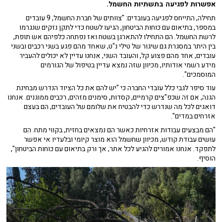
אפשרות לפגיעה בתשתיות החשמל.
תחילה, התייחס לפגיעה בעובדים: "צוותים של חברת החשמל, 9 עובדים
במספר, בתיאום עם כוחות הביטחון, הגיעו לשטח כדי לתקן נזקים שנגרמו
לרשת החשמל. הם התחילו להתארגן בשטח ואז נפתחה כלפיהם אש תופת,
בין היתר במסגרת גם שיגור של טילי נ"ט, שאחד מהם פגע בשני רכבים ובשני
עובדים, אחד מהם פצוע קל, והעובד השני, אנחנו עדיין לא יכולים להעביר
מידע רשמי אודותיו, מכיוון שזה נמצא עדיין בטיפול של הגורמים
המוסמכים".
עוד סיפר לגבי כלל עובדי החברה כי "יש להם את כל הציוד הנדרש מבחינת
הגנה, אם זה שכפ"צים קרמיים, קסדות, סימנים מזהים, רכבים ממוגנים. אנחנו
דואגים לכל מה שנדרש כדי להבטיח את שלומם של העובדים, הם בעצם
אזרחים במדים".
"הם מבצעים עבודות אזרחיות כאשר הם נמצאים בחזית, בקווי מתח. הם
עושים עבודת קודש, מכיוון שחשמל הוא מוצר קיומי ובלעדיו אי אפשר
לתפקד. אנחנו אמורים להגיע לכל אתר, אך ורק בתיאום עם כוחות הביטחון",
הוסיף.