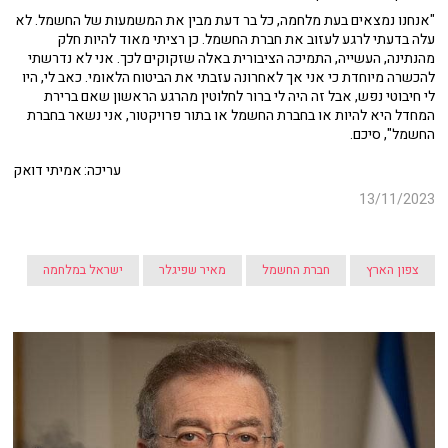
"אנחנו נמצאים בעת מלחמה, כל בר דעת מבין את המשמעות של החשמל. לא
עלה בדעתי לרגע לעזוב את חברת החשמל. כן רציתי מאוד להיות חלק
מהנתינה, העשייה, התמיכה הציבורית באלה שזקוקים לכך. אני לא נדרשתי
להכשרה מיוחדת כי אני אך לאחרונה עזבתי את הביטוח הלאומי. כאב לי, היו
לי חיבוטי נפש, אבל זה היה לי ברור לחלוטין מהרגע הראשון שאם ברירת
המחדל היא להיות או בחברת החשמל או בתור פרויקטור, אני נשאר בחברת
החשמל", סיכם.
עריכה: אמיתי דואק
13/11/2023
צפון הארץ
חברת החשמל
מאיר שפיגלר
ישראל במלחמה