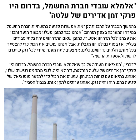
"אלמלא עובדי חברת החשמל, בדרום היו
פרקי זמן אדירים של עלטה"
בהמשך הסביר על ההכנות לקראת אפשרות פגיעה בתשתיות חברת החשמל,
במידה והמערכה בצפון תורחב: "אנחנו כבר כמובן פעלנו מבעוד מועד והכנו
את עצמנו לכל תרחיש אפשרי, כמובן שאם התרחישים יהיו בלתי סבירים
בעליל, אז בסוף גם לנו יש מגבלות, אבל אנחנו עושים את הכול כדי להצטייד
בכל אותם חלקים נדרשים, כלים, אמצעים לתת מענה מיידי לכל נזק שייגרם
לרשת ולאספקת החשמל".
לדבריו, "המציאות מעידה על כך שאלמלא עובדי חברת החשמל, בדרום היו
פרקי זמן אדירים של עלטה מוחלטת, וזה לא היה. לגבי מתקנים רגישים שלנו,
אנחנו, בתיאום עם כוחות הביטחון, עושים את הכול כדי למזער פוטנציאל של
פגיעה בהם. היה ויהיה נזק, אנחנו ערוכים לתקן אותו, בגבול הסביר".