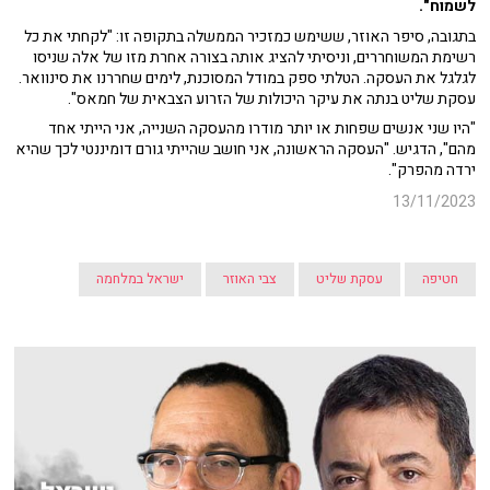
לשמוח".
בתגובה, סיפר האוזר, ששימש כמזכיר הממשלה בתקופה זו: "לקחתי את כל
רשימת המשוחררים, וניסיתי להציג אותה בצורה אחרת מזו של אלה שניסו
לגלגל את העסקה. הטלתי ספק במודל המסוכנת, לימים שחררנו את סינוואר.
עסקת שליט בנתה את עיקר היכולות של הזרוע הצבאית של חמאס".
"היו שני אנשים שפחות או יותר מודרו מהעסקה השנייה, אני הייתי אחד
מהם", הדגיש. "העסקה הראשונה, אני חושב שהייתי גורם דומיננטי לכך שהיא
ירדה מהפרק".
13/11/2023
חטיפה
עסקת שליט
צבי האוזר
ישראל במלחמה