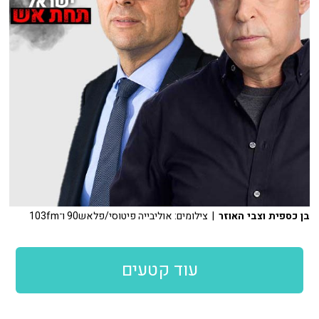
בן כספית וצבי האוזר
| צילומים: אוליבייה פיטוסי/פלאש90 ו־103fm
עוד קטעים