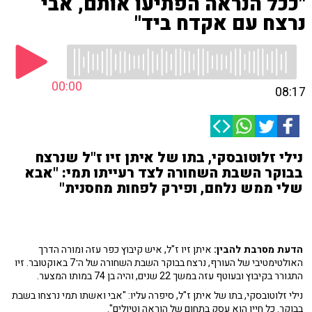
"ככל הנראה הפתיעו אותם, אבי
נרצח עם אקדח ביד"
00:00
08:17
נילי זלוטובסקי, בתו של איתן זיו ז"ל שנרצח
בבוקר השבת השחורה לצד רעייתו תמי: "אבא
שלי ממש נלחם, ופירק לפחות מחסנית"
הדעת מסרבת להבין:
איתן זיו ז"ל, איש קיבוץ כפר עזה ומורה הדרך
האולטימטיבי של העורף, נרצח בבוקר השבת השחורה של ה־7 באוקטובר. זיו
התגורר בקיבוץ ובעוטף עזה במשך 22 שנים, והיה בן 74 במותו המצער.
נילי זלוטובסקי, בתו של איתן ז"ל, סיפרה עליו: "אבי ואשתו תמי נרצחו בשבת
בבוקר. כל חייו הוא עסק בתחום של הוראה וטיולים".