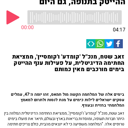
ההייטק בתנופה, גם היום
00:00
04:17
זאב שטח, מנכ"ל 'קומדע' ו'קומסיין', ממציאת
החתימה הדיגיטלית, על פעילות ענף ההייטק
בימים מורכבים מאין כמותם
בימים אלה של המלחמה הקשה מול חמאס, זהו יומה ה־47, עמלים
עסקים ישראלים לילות כימים על מנת לנסות ולתרום למאמץ
המלחמתי בחזית ובעורף.
זאב שטח, מנכ"ל 'קומדע' ו'קומסיין', ממציאת החתימה הדיגיטלית המלווה בין
היתר חברות תעופה, ומוסדות בריאות בארץ ובעולם, תיאר את פועלו בימים
טרופים אלה. "המלחמה משפיעה כי לא יוצאים מהבית, כולם צריכים חתימה