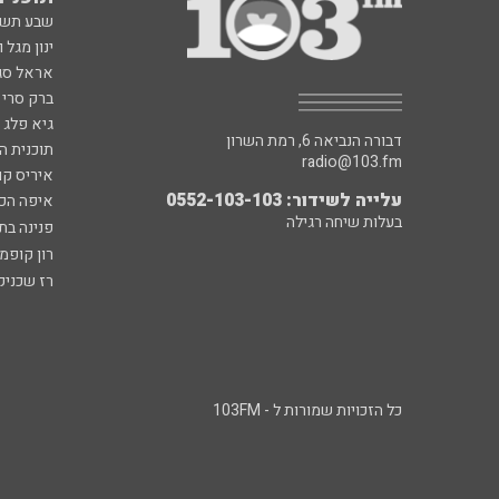
שבע תש
ינון מגל 
אראל סג"
ברק סרי 
גיא פלג
דבורה הנביאה 6, רמת השרון
תוכנית ה
radio@103.fm
איריס קו
עלייה לשידור: 0552-103-103
איפה הכ
בעלות שיחה רגילה
פנינה בת
רון קופמ
רז שכניק
כל הזכויות שמורות ל - 103FM