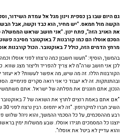
הקשה מול חמאס. "יש מחיר, הוא כבד וקשה, אבל הבש
את האויב הזה", פתח ינון. "אני חושב שראש הממשלה ט
הסכם אוסלו הם כמו קורבנות 7 באו
מרחץ הדמים הזה, כולל 7 באוקטובר. הכול קורבנות אוסלו. איך הם התארגנו לכל הרציחות הללו?".
בהמשך, הוסיף: "תעשו חשבון כמה נרצחו לפני אוסלו וכמה 
לכן אני חושב שרה"מ לא צריך להפריד וליצור מצג שווא. כ
הקורבנות הללו. זה מה שיש, מה אפשר לעשות? לא יעזור
ובהתנתקות. זה לא יעבוד כי אני רואה סקרים פנימיים. ה
הנכון, אתם חוגגים את מפלתה של ישראל. אתם משתמשי
"אם אתם באמת רוצי
רבע מההסכמים, על כל הסכמי ההמשך, והוא ניהל שלוש פע
יוצגו כל המסמכים תגידו אוסלו. שבע ממשלות ימין בראשות ה
והוא עדיין לא ביטל את אוסלו".