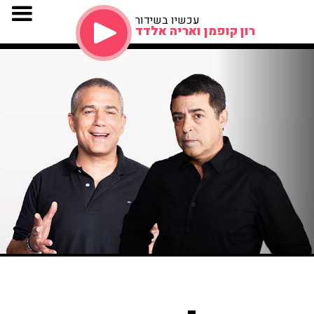
עכשיו בשידור
רון קופמן ואריה אלדד