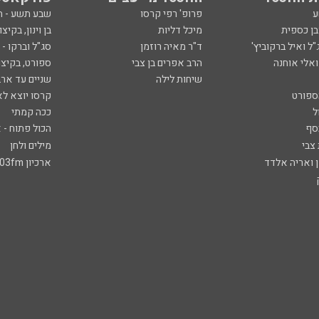
ע
פרופ' רפי קרסו
שבע תשע - 
ובן כספית
מיכל דליות
בן וינון, בקיצו
ל ואיל ברקוביץ'
ד"ר מאיה רוזמן
סג"ל וברקו -
ואלי אוחנה
הרב אפרים בן צבי
ספורט, בקיצו
שיחות לילה
שניים עד ארב
ספורט
קרסו יוצא לא
ל
ככה קמתי
סף
הכול פתוח - א
 צבי
מילים ולחן
ן ואריה אלדד
ארכיון 103fm