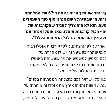
גם היום שבו בן כספית וינון מגל אל עמדת השידור, וסקרו יחד את הלך הרוח ביומה ה־67 של המלחמה
ורות הן שבעזרת השם אנחנו סוף סוף משמידים
עה, הוא לא היה צריך להגיד שהקורבנות של
קטובר מסיבה פשוטה - הכול קורבנות אוסלו. מאז אוסלו אנחנו עם
אחרי. אלפי נרצחים, אלפי קורבנות אוסלו הביא.
ל מי שתמך בפשע הזה, יש לו אחריות על
 לכם הניסיון לטשטש את מה שעשיתם באוסלו
ספדתם מוקדם מדי את נתניהו. לבכם לא במקום
ם לרעה במפלות של ישראל".
ם לתרץ את השואה של 7 באוקטובר באוסלו, שיהיה לכם בהצלחה, המפתחות בפנים",
השיב חברו למיקרופון. "זה לא יתפוס. רבין נרצח לפני 30 שנה, 17 שנה נתניהו אימץ את אוסלו והוא חתום על
מים משא ומתן עם אבו מאזן. בוועדת החקירה בה
ליכוד היו מאז אוסלו, רובן הגדול היו של נתניהו,