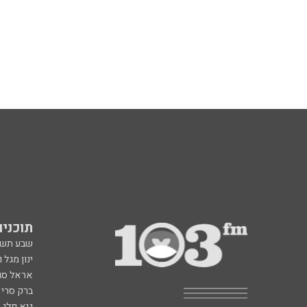
תוכניות fm
שבע תש
ינון מגל 
אראל סג"
ברק סרי 
גיא פלג