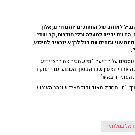
וביל למותם של החטופים יותם חיים, אלון
 הם עם ידיים למעלה ובלי חולצות, קח שתי
ם זה שני עזתים עם דגל לבן שיוצאים להיכנע,
.
לר ('חדשות 13') הביא פרטים נוספים על הידיעה. "מי שמכיר את הרצי יודע
ה אחרי האסון שקרה בסוף השבוע, גם התחקיר
ת הפתיחה באש".
יף. "יש תסכול מאוד גדול מאיך שנגמר האירוע
ראל במלחמה