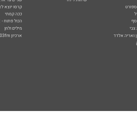
ספורט
קרסו יוצא לא
ל
ככה קמתי
סף
הכול פתוח - א
 צבי
מילים ולחן
ן ואריה אלדד
ארכיון 103fm