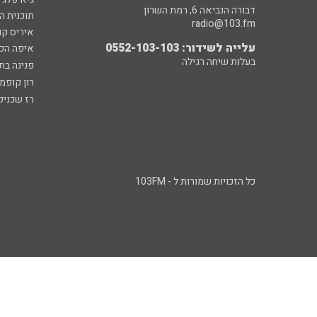
דבורה הנביאה 6, רמת השרון
תוכנית ה
radio@103.fm
איריס קו
עלייה לשידור: 0552-103-103
איפה הכ
בעלות שיחה רגילה
פנינה בת
רון קופמ
רז שכניק
כל הזכויות שמורות ל - 103FM