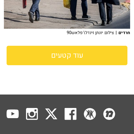
חרדים
| צילום: יונתן זינדל\ פלאש90
עוד קטעים