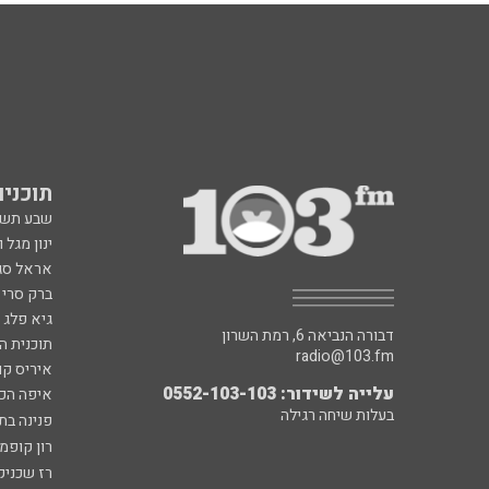
תוכניות fm
שבע תש
ינון מגל 
אראל סג"
ברק סרי 
גיא פלג
דבורה הנביאה 6, רמת השרון
תוכנית ה
radio@103.fm
איריס קו
עלייה לשידור: 0552-103-103
איפה הכ
בעלות שיחה רגילה
פנינה בת
רון קופמ
רז שכניק