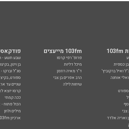
103
103fm מייעצים
פודקאסט
ע
פרופ' רפי קרסו
שבע תשע - 
ובן כספית
מיכל דליות
בן וינון, בקיצו
ל ואיל ברקוביץ'
ד"ר מאיה רוזמן
סג"ל וברקו -
ואלי אוחנה
הרב אפרים בן צבי
ספורט, בקיצו
שיחות לילה
שניים עד ארב
ספורט
קרסו יוצא לא
ל
ככה קמתי
סף
הכול פתוח - א
 צבי
מילים ולחן
ן ואריה אלדד
ארכיון 103fm