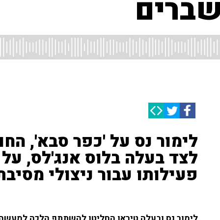
שברים
לימור נס על 'כפר סבא', הח
לצד בעלה בלוס אנג'לס, ע
פעילותו עבור ניצולי מסיבת 
לימור נס ובעלה טיראן החליטו להשתתף הלכה למעשה ב