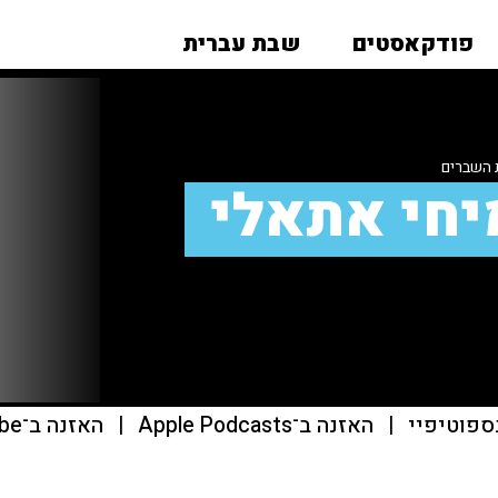
פודקאסטים
שבת עברית
 השברים
יחי אתאלי
ספוטיפיי
|
האזנה ב־Apple Podcasts
|
האזנה ב־youtube