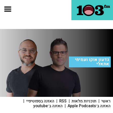
גדעון אוקו ועמיחי
אתאלי
ראשי
|
תוכניות מלאות
|
RSS
|
האזנה בספוטיפיי
|
האזנה ב־Apple Podcasts
|
האזנה ב־youtube