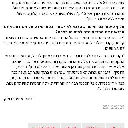
שמתארת 36 פוליגונים שלמעשה הם כנראה הצמתים שאליהם מתנקזת
מערכת המנהרות האסטרטגיות. הצלחנו באופן ספציפי לאתר תוואי של
מנהרה כזאת באורך של 45 ק"מ שלמעשה יוצא מאזור הלוגיסטי של
חיזבאללה במזרח לבנון".
אלוף פיקוד צפון אומר שהצבא לא ישמור בסוד מידע על מנהרות. אתם
מביאים את המידע הזה למישהו בצבא?
"יש כמה סוגי מנהרות. הוא דיבר על המנהרות היותר טקטיות, המנהרות שאם
קיימות, קרובות לגבול. אם יש עוד מנהרות התקפיות בנוסף למה שצה"ל חשף
לפני 5 שנים".
"נקודת ההנחה צריכה להיות שיש עוד מנהרות בסמוך לגבול, אם אלה מנהרות
התקפיות שחוצות, אם אלה מנהרות התקרבות שמגיעות עד לגדר או אם
אלה אפילו מנהרות תופת, שגם הן מהוות סיכון בכלל לא קטן", הבהיר,
והוסיף: "לגבי המנהרות האסטרטגיות שנמצאות בתוך שטח לבנון, זה כבר
אירוע למצב שמתפתחת מלחמה או שמחליטים על איזושהי מכת מנע, זה
כבר אירוע נפרד. אבל הסכנה הברורה והמיידית, אלה המנהרות היותר קטנות
שסמוכות לגבול".
עריכה: אמיתי דואק
25/12/2023
חמאס
חיזבאללה
מנהרות
ישראל במלחמה