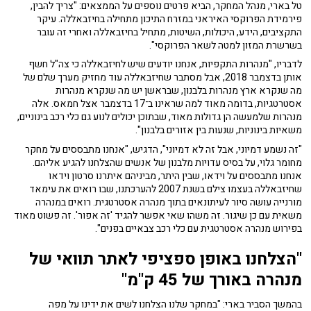
טל בארי, מנהל המחקר, הביא פרטים נוספים על הממצאים: "צריך להבין,
פירמידת הפרוקסי האיראני במזרח התיכון מתחילה בחיזבאללה. עיקר
התקציבים, הידע, היכולות, השיטות, מתחיל בחיזבאללה ואחרי זה עובר
בשרשרת המזון למטה לשאר הפרוקסי".
לדבריו, "מנהרות התקפיות, אנחנו יודעים שיש לחיזבאללה כי צה"ל חשף
אותן בדצמבר 2018, אבל מסתבר שחיזבאללה עוד מחזיק מערך שלם של
מה שנקרא ארץ מנהרות בלבנון, שבראשן יש מה שנקרא מנהרות
אסטרטגיות, בדומה מאוד למה שראינו ב־17 בדצמבר אצל חמאס. אלה
מנהרות שלמעשה הן גדולות מאוד, שבתוכן יכולים לנוע גם כלי רכב בינוניים,
משאיות בינוניות, שנעות בין אזורים בלבנון".
"זה נשמע דמיוני, אבל זה לא דמיוני", הדגיש, "אנחנו מתבססים על מחקר
מחומר גלוי, על בסיס עדויות מלבנון של אנשים שהצלחנו להגיע אליהם.
אנחנו מתבססים על וידאו, שבין היתר, מביניהם איתרנו סרטון וידאו
שחיזבאללה בעצמו צילם בשנת 2007 להערכתנו, שבו רואים את עימאד
מורנייה עושה סיור לעיתונאים בתוך מנהרה אסטרטגית. רואים במנהרה
משאית עם כן שיגור. זה משהו שאי אפשר להגיד 'זה אפור'. זה פשוט מאוד
בפירוש מנהרה אסטרטגית עם כלי רכב צבאיים בפנים".
"הצלחנו באופן ספציפי לאתר תוואי של
מנהרה באורך של 45 ק"מ"
בהמשך הסביר בארי: "במחקר שלנו הצלחנו לשים את ידינו על מפה