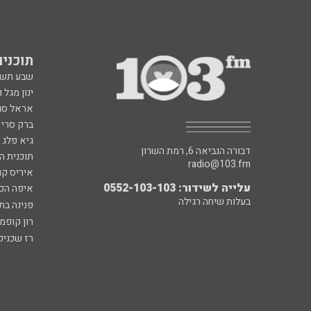
תוכניות fm
שבע תש
ינון מגל 
אראל סג"
ברק סרי 
גיא פלג
דבורה הנביאה 6, רמת השרון
תוכנית ה
radio@103.fm
איריס קו
עלייה לשידור: 0552-103-103
איפה הכ
בעלות שיחה רגילה
פנינה בת
רון קופמ
רז שכניק