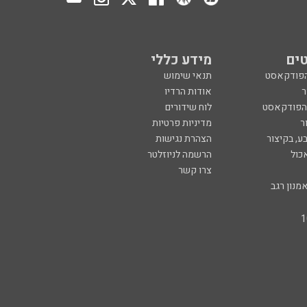
ים
מידע כללי
הפודקאסט
תנאי שימוש
ר
אודות הרדיו
 הפודקאסט
לוח שידורים
ר
מדיניות פרטיות
ע, בקיצור
הצהרת נגישות
כול
הרשמה לניוזלטר
צרו קשר
מנון רגב