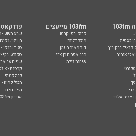
103
103fm מייעצים
פודקאסט
ע
פרופ' רפי קרסו
שבע תשע - 
ובן כספית
מיכל דליות
בן וינון, בקיצו
ל ואיל ברקוביץ'
ד"ר מאיה רוזמן
סג"ל וברקו -
ואלי אוחנה
הרב אפרים בן צבי
ספורט, בקיצו
שיחות לילה
שניים עד ארב
ספורט
קרסו יוצא לא
ל
ככה קמתי
סף
הכול פתוח - א
 צבי
מילים ולחן
ן ואריה אלדד
ארכיון 103fm