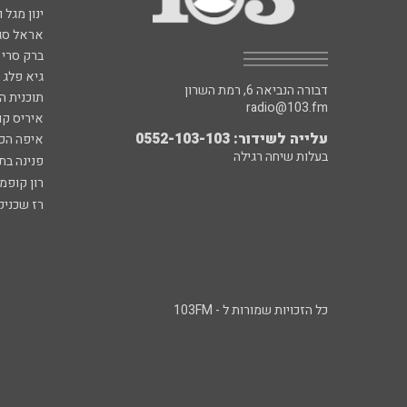
ינון מגל 
אראל סג"
ברק סרי 
גיא פלג
דבורה הנביאה 6, רמת השרון
תוכנית ה
radio@103.fm
איריס קו
עלייה לשידור: 0552-103-103
איפה הכ
בעלות שיחה רגילה
פנינה בת
רון קופמ
רז שכניק
כל הזכויות שמורות ל - 103FM