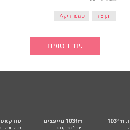
רונן צור
שמעון ריקלין
עוד קטעים
103
103fm מייעצים
פודקאסט
ע
פרופ' רפי קרסו
שבע תשע - 