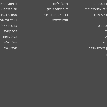
ובן כספית
מיכל דליות
בן וינון, בקיצו
ל ואיל ברקוביץ'
ד"ר מאיה רוזמן
סג"ל וברקו -
ואלי אוחנה
הרב אפרים בן צבי
ספורט, בקיצו
שיחות לילה
שניים עד ארב
ספורט
קרסו יוצא לא
ל
ככה קמתי
סף
הכול פתוח - א
 צבי
מילים ולחן
ן ואריה אלדד
ארכיון 103fm