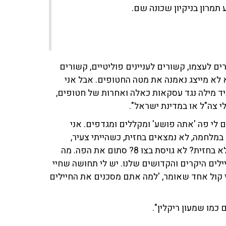
תמרון בניקיון שכונה שם.
רים לעצמו, קשורים לעניינים פוליטיים, קשורים
 לא מייצג נאמנה את מטה החטופים. אבל אני
יד מילה נגד עסקאות כאלה ואחרות של חטופים,
י צה"ל או במדינת ישראל".
ם לי פה 'אתה פושע' ומקללים ומגדפים. אני
מלחמה, לא נמצאים בחזית, כשהייתי צעיר,
אנשים כאלה היו מתחבאים בשקט. אתה לא נלחם? אתה לא בחזית? לא גויסת בצו 8? סתום את הפה. מה
ילים היקרים והקדושים שלנו. יש לי תחושה שחיי
 קול אחד שאומר, 'למה אתם מסכנים את החיילים
כמו שמעון ריקלין".