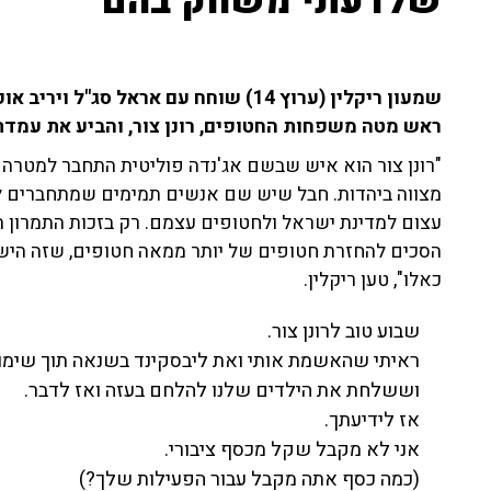
שלדעתי משחק בהם"
שמעון ריקלין (ערוץ 14) שוחח עם אראל ס
ראש מטה משפחות החטופים, רונן צור, והביע את עמדת
"רונן צור הוא איש שבשם אג'נדה פוליטית התחבר למטרה 
מצווה ביהדות. חבל שיש שם אנשים תמימים שמתחברים ל
עצום למדינת ישראל ולחטופים עצמם. רק בזכות התמרון
הסכים להחזרת חטופים של יותר ממאה חטופים, שזה הישג י
כאלו", טען ריקלין.
שבוע טוב לרונן צור.
ראיתי שהאשמת אותי ואת ליבסקינד בשנאה תוך שימוש
וששלחת את הילדים שלנו להלחם בעזה ואז לדבר.
אז לידיעתך.
אני לא מקבל שקל מכסף ציבורי.
(כמה כסף אתה מקבל עבור הפעילות שלך?)