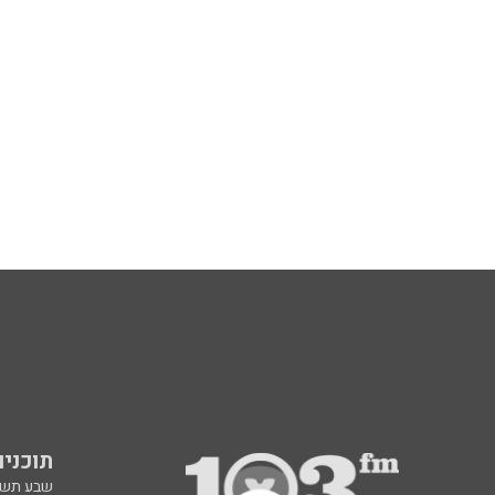
תוכניות fm
שבע תש