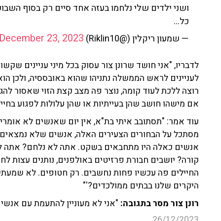
ושני ילדים שלי נלחמו בעזה אחד סיים רק בסוף השבוע 
כל…
December 23, 2023
— שמעון ריקלין (@Riklin10)
לדבריו, "אני חושד שרונן צור עסוק בכל מיני עניינים שקשו
לעניינים לראש הממשלה נתניהו שהוא באובססיה, ולכן הוא
רוצה ללכת לעוד קומה, נוצר פה מצב קצת הזוי שאסור להג
אם מישהו חושב שהן בעייתיות או שהן עלולות לפגוע בחייל
עוד אמר: "תסתובב איתי בת"א, אין יום שאנשים לא אומרי
מסתכל על הבחורים הצעירים האלה, אנשים שלא נמצאים ב
קורה? יושבים חבורת פרזיטים באולפנים, נותנים עצות לחי
החיילים פה עכשיו פחות נחשבים. רק חטופים. לא שמעתי
היקרים שלנו בבתים ממולכדים?'"
רונן צור מסר בתגובה:
"אני לא מעוניין להתעמת עם אנשים 
26/12/2023