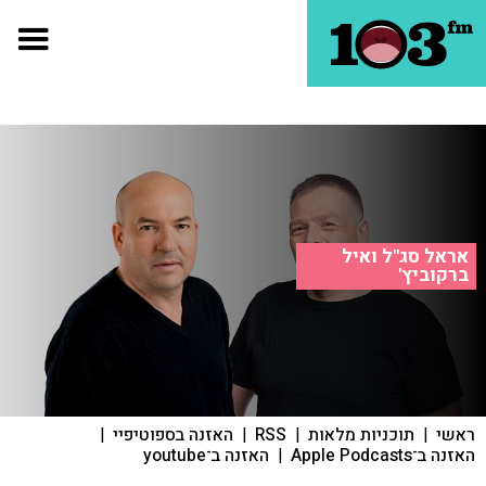
אראל סג"ל ואיל
ברקוביץ'
ראשי
|
תוכניות מלאות
|
RSS
|
האזנה בספוטיפיי
|
האזנה ב־Apple Podcasts
|
האזנה ב־youtube