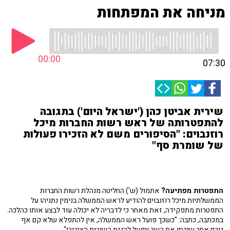
מניחה את המפתחות
00:00
07:30
שירית אביטן כהן ('ישראל היום') בתגובה
להתפטרותה של ראש רשות החברות מיכל
רוזנבוים: "הסיפורים משם לא הזכירו פעולות
של שומרת סף"
התפטרות מפתיעה?
אתמול (ש') החליטה מנהלת רשות החברות
הממשלתיות מיכל רוזנבוים להודיע לראש הממשלה בנימין נתניהו על
התפטרות מתפקידה, זאת מאחר כי לדבריה לא יכולה עוד לבצע אותו כהלכה.
במכתבה, כתבה: "כשכך פועל ראש הממשלה, אין להתפלא שלא קם אף
גורם אחר שירסן את השר ויפעל להגנת השירות הציבורי".