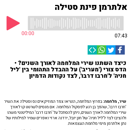
אלתרמן פינת סטילה
00:00
07:43
כיצד השתנו שירי המלחמה לאורך השנים? •
הדס צורי ('מעריב') על ההבדל התהומי בין 'ליל
חניה' ל'חרבו דרבו', לצד נקודות הדמיון
שיר, מלחמה:
בפרוץ המלחמה, הוציאו צמד המוזיקאים נס וסטילה את השיר
'חרבו דרבו', שהפך בן רגע לפסקול המלחמה. אם מנסים לשרטט קו לאורך
שירי המלחמה לאורך השנים, ניתן להסתכל על 'חרבו דרבו' המיליטנטי משהו
ולהציבו לצד ל'ליל חניה' של חנן יובל, ירדנה ארזי ואפרים שמיר למילותיו של
נתן אלתרמן מימי מלחמת העצמאות.