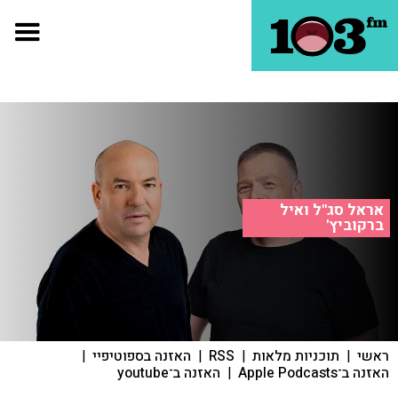
אראל סג"ל ואיל
ברקוביץ'
ראשי
|
תוכניות מלאות
|
RSS
|
האזנה בספוטיפיי
|
האזנה ב־Apple Podcasts
|
האזנה ב־youtube