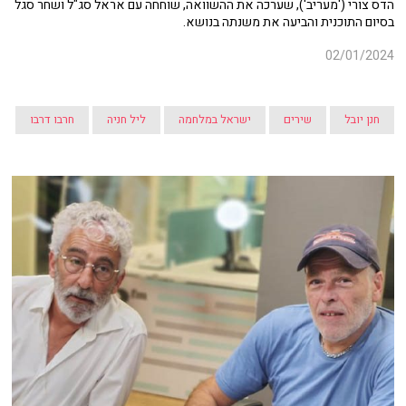
הדס צורי ('מעריב'), שערכה את ההשוואה, שוחחה עם אראל סג"ל ושחר סגל
בסיום התוכנית והביעה את משנתה בנושא.
02/01/2024
חנן יובל
שירים
ישראל במלחמה
ליל חניה
חרבו דרבו