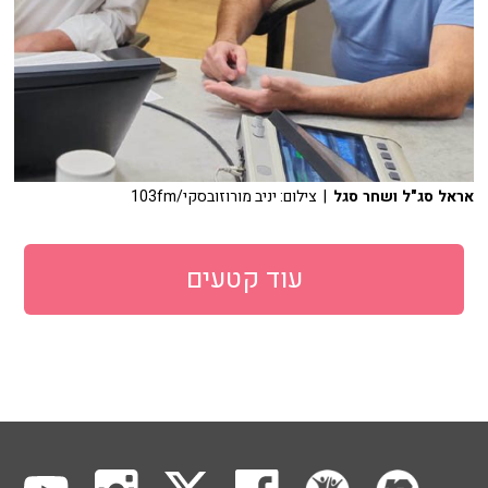
אראל סג"ל ושחר סגל
| צילום: יניב מורוזובסקי/103fm
עוד קטעים