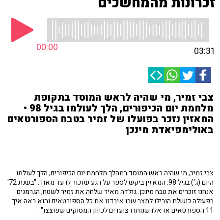
זכרונות מהמחשכים
00:00
03:31
צבי זמיר, מי שהיה לראש המוסד בתקופת
מלחמת יום הכיפורים, הלך לעולמו בגיל 98 •
המאזין נזכר בפועלו של זמיר בטבח הספורטאים
באולימפיאדת מינכן
צבי זמיר, מי שהיה ראש המוסד במהלך מלחמת יום הכיפורים, הלך לעולמו
היום (ג') בגיל 98. המאזין ביקש לספר על רגע שזכור לו עד מאוד. "בשנת 72'
אנחנו זוכרים את טבח מינכן. גולדה מאיר שלחה את זמיר לשטח, הגרמנים
בפעולה כושלת הובילו למצב שבו איבדנו את כל הספורטאים והוא ראה איך
11 הספורטאים או אלו שנותרו צועדים לכיוון המסוקים שפוצצו".