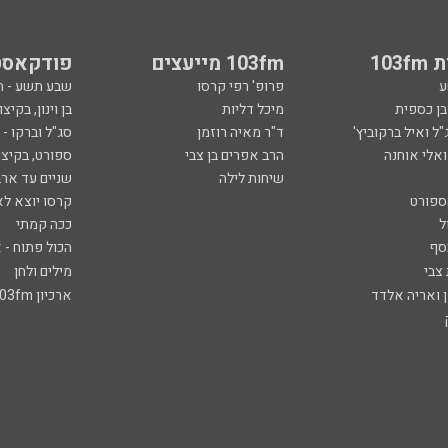
103
103fm מייעצים
פודקאסט
ע
פרופ' רפי קרסו
שבע תשע - 
ובן כספית
מיכל דליות
בן וינון, בקיצו
ל ואיל ברקוביץ'
ד"ר מאיה רוזמן
סג"ל וברקו -
ואלי אוחנה
הרב אפרים בן צבי
ספורט, בקיצו
שיחות לילה
שניים עד ארב
ספורט
קרסו יוצא לא
ל
ככה קמתי
סף
הכול פתוח - א
 צבי
מילים ולחן
ן ואריה אלדד
ארכיון 103fm