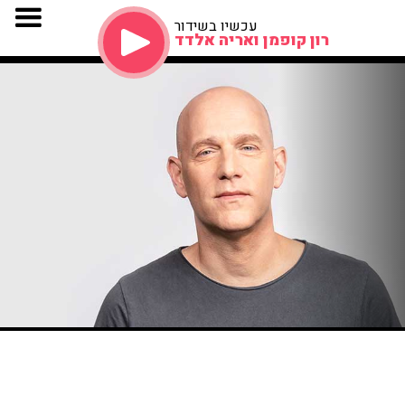
עכשיו בשידור
רון קופמן ואריה אלדד