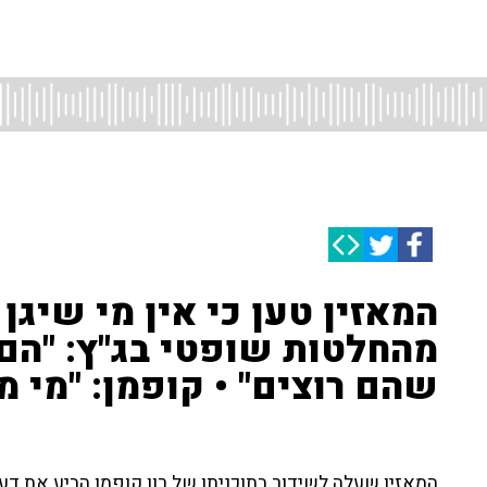
המאזין טען כי אין מי שיגן
מהחלטות שופטי בג"ץ: "הם
שהם רוצים" • קופמן: "מי מ
המאזין שעלה לשידור בתוכניתו של רון קופמן הביע את דע