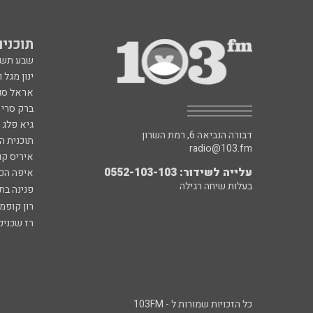
תוכניות fm
שבע תש
ינון מגל 
אראל סג"
ברק סרי 
גיא פלג
דבורה הנביאה 6, רמת השרון
תוכנית ה
radio@103.fm
איריס קו
עלייה לשידור: 0552-103-103
איפה הכ
בעלות שיחה רגילה
פנינה בת
רון קופמ
רז שכניק
כל הזכויות שמורות ל - 103FM