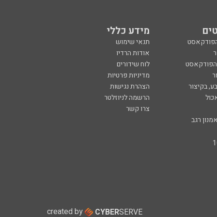
ים
מידע כללי
הפודקאסט
תנאי שימוש
ר
אודות הרדיו
 הפודקאסט
לוח שידורים
ר
מדיניות פרטיות
ע, בקיצור
הצהרת נגישות
כול
הרשמה לניוזלטר
צרו קשר
מנון רגב
created by
CYBER
SERVE