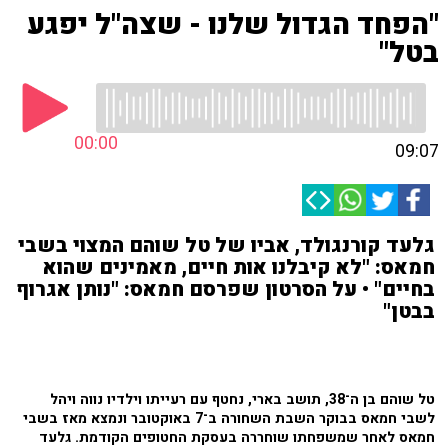
"הפחד הגדול שלנו - שצה"ל יפגע
בטל"
00:00
09:07
גלעד קורנגולד, אביו של טל שוהם המצוי בשבי
חמאס: "לא קיבלנו אות חיים, מאמינים שהוא
בחיים" • על הסרטון שפרסם חמאס: "נותן אגרוף
בבטן"
טל שוהם בן ה־38, תושב בארי, נחטף עם רעייתו וילדיו נווה ויהל
לשבי חמאס בבוקר השבת השחורה ב־7 באוקטובר ונמצא מאז בשבי
חמאס לאחר שמשפחתו שוחררה בעסקת החטופים הקודמת. גלעד