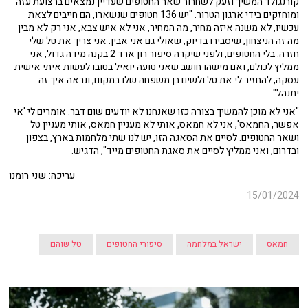
קורנגולד המשיך וזעק לשחרור שאר החטופים שעדיין נמצאים ברצועת עזה
ומוחזקים בידי ארגון הטרור. "יש 136 חטופים שנשארו, הם חייבים לצאת
עכשיו, לא משנה איזה מחיר, מה המחיר, אני לא איש צבא, אני רק לא מבין
מה זה הניצחון, שיסבירו בדיוק, שאולי גם אני אבין. אני צריך את טל שלי
חזרה. בלי החטופים, ולפני שיקרה סיפור רון ארד 2 בקנה מידה גדול, אני
ממליץ לכולם, ואם מישהו חושב שאני טועה יואיל בטובו לעשות איתי אישית
עסקה, להחזיר לי את טל ולשים בן משפחה שלו במקום, ונראה איך זה
יתנהל".
"אני לא מוכן להמשיך בצורה כזו שאנחנו לא יודעים שום דבר. אומרים לי 'אי
אפשר, החמאס', אני לא חמאס, אותי לא מעניין חמאס, אותי מעניין טל
ושאר החטופים. לסיים את הסאגה הזו, יש לנו שתי מלחמות בארץ, בצפון
ובדרום, ואני ממליץ לסיים את סאגת החטופים מייד", הדגיש.
עריכה: שני רומנו
15/01/2024
חמאס
ישראל במלחמה
סיפורי החטופים
טל שוהם