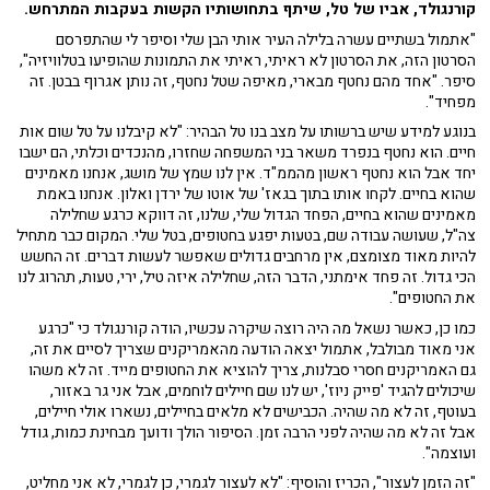
קורנגולד, אביו של טל, שיתף בתחושותיו הקשות בעקבות המתרחש.
"אתמול בשתיים עשרה בלילה העיר אותי הבן שלי וסיפר לי שהתפרסם
הסרטון הזה, את הסרטון לא ראיתי, ראיתי את התמונות שהופיעו בטלוויזיה",
סיפר. "אחד מהם נחטף מבארי, מאיפה שטל נחטף, זה נותן אגרוף בבטן. זה
מפחיד".
בנוגע למידע שיש ברשותו על מצב בנו טל הבהיר: "לא קיבלנו על טל שום אות
חיים. הוא נחטף בנפרד משאר בני המשפחה שחזרו, מהנכדים וכלתי, הם ישבו
יחד אבל הוא נחטף ראשון מהממ"ד. אין לנו שמץ של מושג, אנחנו מאמינים
שהוא בחיים. לקחו אותו בתוך בגאז' של אוטו של ירדן ואלון. אנחנו באמת
מאמינים שהוא בחיים, הפחד הגדול שלי, שלנו, זה דווקא כרגע שחלילה
צה"ל, שעושה עבודה שם, בטעות יפגע בחטופים, בטל שלי. המקום כבר מתחיל
להיות מאוד מצומצם, אין מרחבים גדולים שאפשר לעשות דברים. זה החשש
הכי גדול. זה פחד אימתני, הדבר הזה, שחלילה איזה טיל, ירי, טעות, תהרוג לנו
את החטופים".
כמו כן, כאשר נשאל מה היה רוצה שיקרה עכשיו, הודה קורנגולד כי "כרגע
אני מאוד מבולבל, אתמול יצאה הודעה מהאמריקנים שצריך לסיים את זה,
גם האמריקנים חסרי סבלנות, צריך להוציא את החטופים מייד. זה לא משהו
שיכולים להגיד 'פייק ניוז', יש לנו שם חיילים לוחמים, אבל אני גר באזור,
בעוטף, זה לא מה שהיה. הכבישים לא מלאים בחיילים, נשארו אולי חיילים,
אבל זה לא מה שהיה לפני הרבה זמן. הסיפור הולך ודועך מבחינת כמות, גודל
ועוצמה".
"זה הזמן לעצור", הכריז והוסיף: "לא לעצור לגמרי, כן לגמרי, לא אני מחליט,