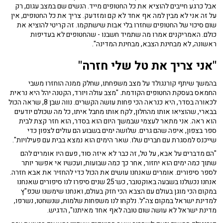
אבל כרגע חייבים להוציא את כל החטופים מייד. הנשים שם במצב עגום, רק
על זה אני לא מבין למה אף אחד לא קם ומזדעק. צריך את כל החטופים, אין
שום סיכוי של החטופים שחזרו בלי אבות שישתקמו. זה קריטי להוציא את
כולם. האמריקנים אמרו מה שתמיד חשבנו - שהחטופים לא בעדיפות
ראשונה, לא מבחינת הצבא, מבחינת המדינה".
"אני צריך את טל שלי חזרה"
בהמשך שיתף קורנגולד על מצב משפחתו, שחלק ממנה הוחזרו משבי
החמאס בעסקת החטופים הקודמת. "מצב עולה ויורד, הקטנה יהל היא נראית
לכאורה בסדר, היא כנראה הכי פחות עושה הקשרים. נווה שבן 8, שראה הכול
בבארי, שהוציאו אותו מהחלון, לקח אותו מחבל איתו, כל מה שכולם יודעים
הוא ראה. אני מתאר לעצמי שבמשך היום הוא בסדר, הוא חזר קצת לבית
ספר בצפון, איפה שהם גרים. שלושה ימים בשבוע הם עולים לצפון כדי
שייכנס למסגרת עם חברים שלו. שאר הימים הוא נמצא בבית עם פעילויות".
"הם מדברים על אבא, על טל, זה כבר לא איזה סוד, פעם היו אומרים להם
שתוך כמה ימים הוא יחזור, אחר כך כמה שבועות, ועכשיו אי אפשר יותר
לספר סיפורים. אומרים שאנחנו עושים את הכול כדי להחזיר את אבא חזרה.
אנחנו נכשלנו בשבעה באוקטובר, כש־25 שנים סיפרו לנו סיפורים שאנחנו
במקום הכי מוגן בעולם עם הצבא הכי חזק בעולם, ואנחנו שימשנו שכפ"ץ
למדינת ישראל במקום צה"ל. נלקחו לנו משפחות שלמות, שנשחטו, נשרפו,
מדינת ישראל לא עושה שום טובה לאף אחד מאיתנו", הדגיש.