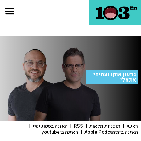
גדעון אוקו ועמיחי
אתאלי
ראשי
|
תוכניות מלאות
|
RSS
|
האזנה בספוטיפיי
|
האזנה ב־Apple Podcasts
|
האזנה ב־youtube