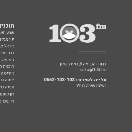
תוכניות fm
שבע תש
ינון מגל 
אראל סג"
ברק סרי 
גיא פלג
דבורה הנביאה 6, רמת השרון
תוכנית ה
radio@103.fm
איריס קו
עלייה לשידור: 0552-103-103
איפה הכ
בעלות שיחה רגילה
פנינה בת
רון קופמ
רז שכניק