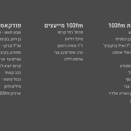
103
103fm מייעצים
פודקאסט
ע
פרופ' רפי קרסו
שבע תשע - 
ובן כספית
מיכל דליות
בן וינון, בקיצו
ל ואיל ברקוביץ'
ד"ר מאיה רוזמן
סג"ל וברקו -
ואלי אוחנה
הרב אפרים בן צבי
ספורט, בקיצו
שיחות לילה
שניים עד ארב
ספורט
קרסו יוצא לא
ל
ככה קמתי
סף
הכול פתוח - א
 צבי
מילים ולחן
ן ואריה אלדד
ארכיון 103fm