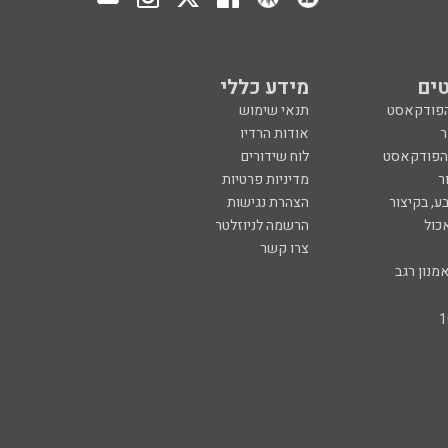
ים
מידע כללי
הפודקאסט
תנאי שימוש
ר
אודות הרדיו
 הפודקאסט
לוח שידורים
ר
מדיניות פרטיות
ע, בקיצור
הצהרת נגישות
כול
הרשמה לניוזלטר
צרו קשר
מנון רגב