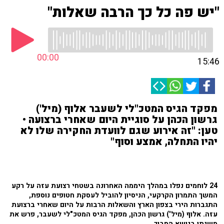
"יש פה כל כך הרבה שאלות"
00:00
15:46
מפקד הגיס המטכ"לי לשעבר אלוף (מיל')
גרשון הכהן על סוגיית היום שאחרי ברצועה •
טען: "זה אירוע שגם לוועדת החקירה שלו לא
יהיו התחלה, אמצע וסוף"
24 לוחמים נפלו במהלך היממה האחרונה בשטחי רצועת עזה על רקע
המשך התמרון הקרקעי, הניסיון להוביל לעסקת חטופים נוספת,
התגברות הירי בצפון הארץ והשאלות הרבות על היום שאחרי ברצועת
עזה. אלוף (מיל') גרשון הכהן, מפקד הגיס המטכ"לי לשעבר, פרש את
משנתו בנושא הסבוך.