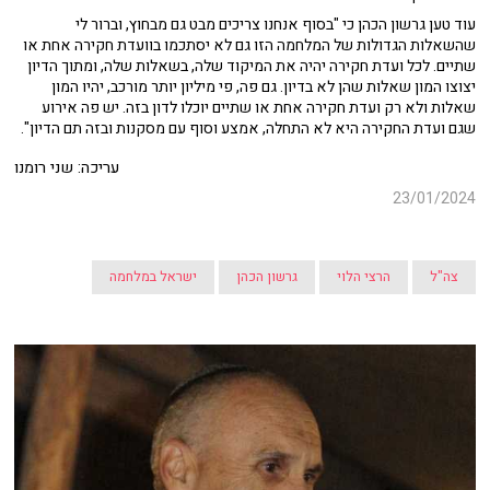
עוד טען גרשון הכהן כי "בסוף אנחנו צריכים מבט גם מבחוץ, וברור לי
שהשאלות הגדולות של המלחמה הזו גם לא יסתכמו בוועדת חקירה אחת או
שתיים. לכל ועדת חקירה יהיה את המיקוד שלה, בשאלות שלה, ומתוך הדיון
יצוצו המון שאלות שהן לא בדיון. גם פה, פי מיליון יותר מורכב, יהיו המון
שאלות ולא רק ועדת חקירה אחת או שתיים יוכלו לדון בזה. יש פה אירוע
שגם ועדת החקירה היא לא התחלה, אמצע וסוף עם מסקנות ובזה תם הדיון".
עריכה: שני רומנו
23/01/2024
צה"ל
הרצי הלוי
גרשון הכהן
ישראל במלחמה