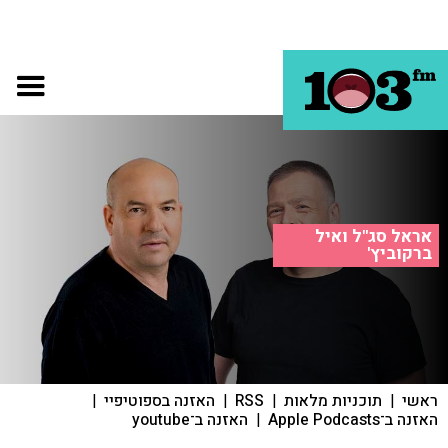
אראל סג"ל ואיל
ברקוביץ'
ראשי
|
תוכניות מלאות
|
RSS
|
האזנה בספוטיפיי
|
האזנה ב־Apple Podcasts
|
האזנה ב־youtube