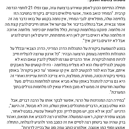
תחילה התייחס הכהן לאסון שאירע ברצועת עזה, שבו נפלו 21 לוחמי הנדסה
קרבית. "המחיר כואב מאוד, אנשי מילואים גיבורים. ביקרתי בחטיבה הזו
בלחימה שלה, מופלאים. לגבי המחיר, אין נחמה בקטע של בואו נדבר מה זה
אומר צבאית, אבל בהחלט בדיבור אל עם ישראל אנחנו חייבים להבין קצת מה
זה מלחמה. פונקנו במלחמות קצרות, כולל מלחמת יום כיפור. מלחמה ארוכה
זו מלחמה שלא רואים בדיוק לאן היא מתפתחת, יודעים לאן רוצים להגיע
אבל לא יודעים בדיוק איך".
בנוגע להשמעת ביקורת על התנהלות הדרג המדיני, הדרג הצבאי ובכלל על
התנהלות הלחימה בעומק הרצועה הבהיר: "כל ארגון שרוצה להצליח חייב
להיות פתוח לביקורת. אחד הדברים שגרמו לסטלין להבין שאם הוא לא
מקשיב לגנרלים שלו הוא לא מצליח במלחמה - היו לו קטעים של מאבקים
איתם, אבל הוא למד להקשיב להם. אין קו שאומר 'עד כאן ביקורת'. באופן
בסיסי ביקורת נכונה, מותרת, מומלצת, היא צריכה להיות עניינית ואחרי זה
היא גם צריכה להתנהל באופן שלא מביא אותנו למלחמות גנרלים. מעל
שלושה חודשים זה ממש לא מובן מאליו שאין לנו מלחמות גנרלים בתוך
המערכת".
"במידה רבה המנהיגות של הרצי, אפשר לבקר אותו על הרבה דברים, אבל
הוא שולט בצבא, הדברים מתנהלים באופן נשלט, וזה לא מבוטל, זה הישג",
הדגיש. "נכון או לא נכון, יש מקום לדיון. נכון לשאול עכשיו, במבט לאחור,
מבצע עופרת יצוקה, ראש הממשלה אולמרט רצה להכניע את חמאס, ואהוד
ברק שהיה שר ביטחון רצה לסיים את זה כסבב מהר ולהגיע להצלחה, התחלה
אמצע וסוף כמו אנטבה. אולמרט כותב שזה סוג של בכייה לדורות".