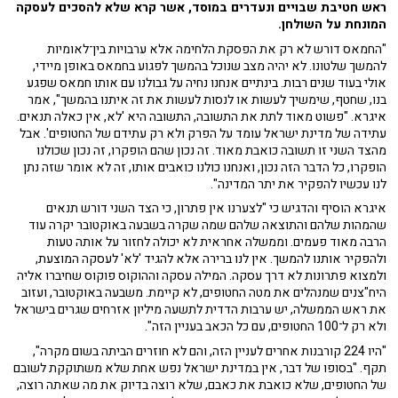
ראש חטיבת שבויים ונעדרים במוסד, אשר קרא שלא להסכים לעסקה
המונחת על השולחן.
"החמאס דורש לא רק את הפסקת הלחימה אלא ערבויות בין־לאומיות
להמשך שלטונו. לא יהיה מצב שנוכל בהמשך לפגוע בחמאס באופן מיידי,
אולי בעוד שנים רבות. בינתיים אנחנו נחיה על גבולנו עם אותו חמאס שפגע
בנו, שחטף, שימשיך לעשות או לנסות לעשות את זה איתנו בהמשך", אמר
איגרא. "פשוט מאוד לתת את התשובה, התשובה היא 'לא, אין כאלה תנאים.
עתידה של מדינת ישראל עומד על הפרק ולא רק עתידם של החטופים'. אבל
מהצד השני זו תשובה כואבת מאוד. זה נכון שהם הופקרו, זה נכון שכולנו
הופקרו, כל הדבר הזה נכון, ואנחנו כולנו כואבים אותו, זה לא אומר שזה נתן
לנו עכשיו להפקיר את יתר המדינה".
איגרא הוסיף והדגיש כי "לצערנו אין פתרון, כי הצד השני דורש תנאים
שהמהות שלהם והתוצאה שלהם שמה שקרה בשבעה באוקטובר יקרה עוד
הרבה מאוד פעמים. וממשלה אחראית לא יכולה לחזור על אותה טעות
ולהפקיר אותנו להמשך. אין לנו ברירה אלא להגיד 'לא' לעסקה המוצעת,
ולמצוא פתרונות לא דרך עסקה. המילה עסקה וההוקוס פוקוס שחיברו אליה
היח"צנים שמנהלים את מטה החטופים, לא קיימת. משבעה באוקטובר, ועזוב
את ראש הממשלה, יש ערבות הדדית לתשעה מיליון אזרחים שגרים בישראל
ולא רק ל־100 החטופים, עם כל הכאב בעניין הזה".
"היו 224 קורבנות אחרים לעניין הזה, והם לא חוזרים הביתה בשום מקרה",
תקף. "בסופו של דבר, אין במדינת ישראל נפש אחת שלא משתוקקת לשובם
של החטופים, שלא כואבת את כאבם, שלא רוצה בדיוק את מה שאתה רוצה,