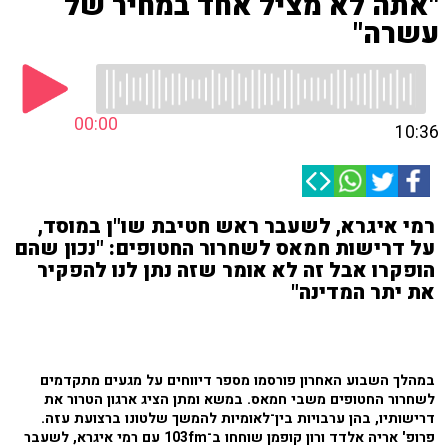
"אתה לא מציל אחד במחיר של
עשרה"
00:00
10:36
רמי איגרא, לשעבר ראש חטיבת שו"ן במוסד,
על דרישות חמאס לשחרור החטופים: "נכון שהם
הופקרו אבל זה לא אומר שזה נתן לנו להפקיר
את יתר המדינה"
במהלך השבוע האחרון פורסמו מספר דיווחים על מגעים מתקדמים
לשחרור החטופים משבי חמאס. במשא ומתן
הציג ארגון הטרור את
דרישותיו, בהן ערבויות בין־לאומיות להמשך שלטונו ברצועת עזה.
פרופ' אריה אלדד ורון קופמן שוחחו ב־103fm עם רמי איגרא, לשעבר