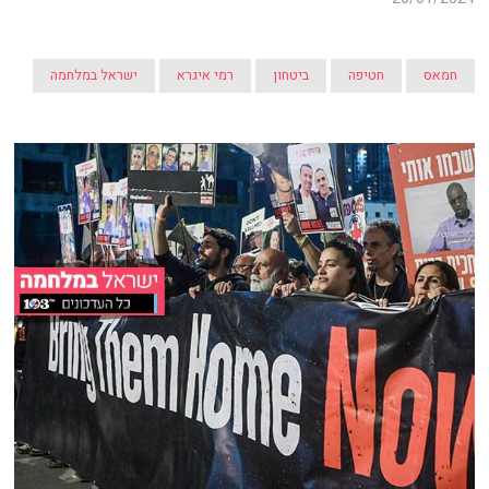
חמאס
חטיפה
ביטחון
רמי איגרא
ישראל במלחמה