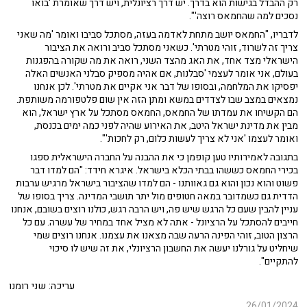
רק ההבדל בגישות הוא בדרך. יש דרך רציונלית, ויש דרך שאומרת 'בואו
נסכים למה שהחמאס רוצה'".
לדבריו, "החמאס יושב מתחת לאדמה בעזה, מסתכל סביבו ואומר 'מה שאני
צריך זה לשרוד, זוהי מטרתי'. כשאני מסתכל סביב ורואה את הציבור
הישראלי מצד אחד, את האג מהצד השני, רואה את מה שקורה בהפגנות
בעולם, אני אומר לעצמי 'סבלנות, אם אהיה מספיק סבלני האנשים האלה
יפסיקו את המלחמה, ובסופו של דבר אני אקיים את מטרתי'. לכן אנחנו
נמצאים במצב שבו לצדדים במשא ומתן הזה אין שום פלטפורמה משותפת.
הם הקשיחו את עמדתו של החמאס, החמאס מסתכל על ארץ ישראל, הוא
מבין את מדינת ישראל היטב, את האירוע שהיה לפני כמה ימים בכנסת,
ואומר לעצמו 'אני לא צריך לעשות כלום, רק לחכות'".
בתגובה לאמירותיו טען קופמן כי את ההבנה על החברה הישראלית ספגו
בכירי החמאס כששהו בבתי הכלא בישראל. איגרא חידד: "הם למדו דבר
פשוט והוא נכון והוא גם גאוותנו - הם למדו שהציבור בישראל מרגיש ערבות
הדדית גם כשמדובר במאה חטופים מול יתר תושבי המדינה. צריך בסופו של
עניין להבין שעם כל הרגש שיש פה, ויש הרבה רגש, כולנו רוצים בשובם, אנחנו
חייבים להסתכל על הרציונל - אתה לא מציל אחד במחיר של עשרה. עם כל
הרצון הטוב, זוהי הפינה הרעה שבה מצאנו את עצמנו. אנחנו רוצים שמי
שיחליט על גורלנו יעשה את החשבון הרציונלי, את זה שיש לו סיכוי
להתקיים".
עריכה: שני רומנו
26/01/2024