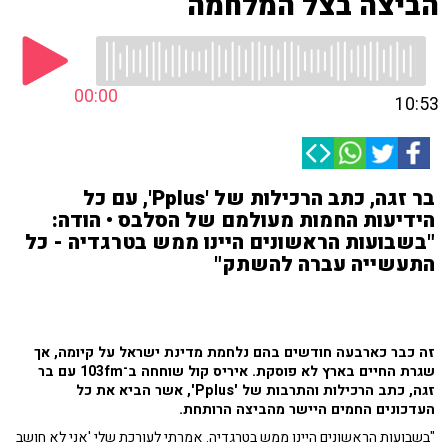
הביצה בצל המלחמה
00:00
10:53
בר זגה, כתב הרכילות של 'Pplus', עם כל
הידיעות החמות מעולמם של הסלבס • הודה:
"בשבועות הראשונים היינו ממש בטרגדיה - כל
התעשייה עברה להשתק"
זה כבר כארבעה חודשים בהם נלחמת מדינת ישראל על קיומה, אך
שגרת החיים בארץ לא פוסקת. איריס קול שוחחה ב־103fm עם בר
זגה, כתב הרכילות והתרבות של 'Pplus', אשר הביא את כל
העדכונים החמים היישר מהביצה הרותחת.
"בשבועות הראשונים היינו ממש בטרגדיה. אמרתי לעורכת שלי 'אני לא חושב