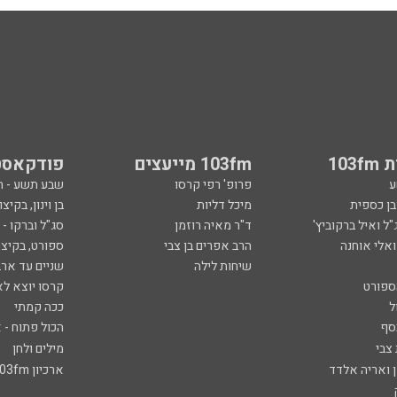
103
103fm מייעצים
פודקאסט
ע
פרופ' רפי קרסו
שבע תשע - 
ובן כספית
מיכל דליות
בן וינון, בקיצו
ל ואיל ברקוביץ'
ד"ר מאיה רוזמן
סג"ל וברקו -
ואלי אוחנה
הרב אפרים בן צבי
ספורט, בקיצו
שיחות לילה
שניים עד ארב
ספורט
קרסו יוצא לא
ל
ככה קמתי
סף
הכול פתוח - א
 צבי
מילים ולחן
ן ואריה אלדד
ארכיון 103fm