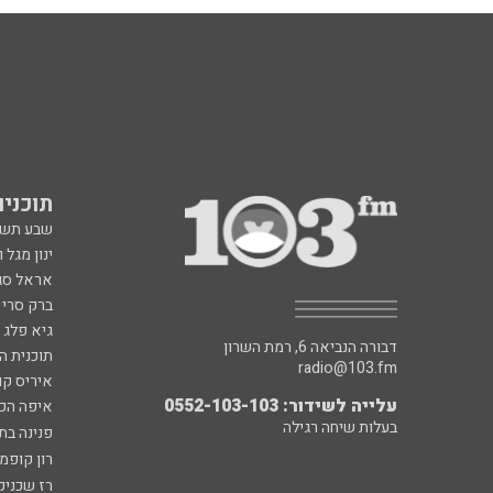
תוכניות fm
שבע תש
ינון מגל 
אראל סג"
ברק סרי 
גיא פלג
דבורה הנביאה 6, רמת השרון
תוכנית ה
radio@103.fm
איריס קו
עלייה לשידור: 0552-103-103
איפה הכ
בעלות שיחה רגילה
פנינה בת
רון קופמ
רז שכניק