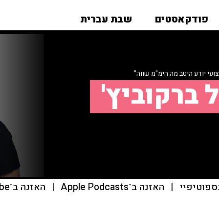
פודקאסטים
שבת עברית
עי יודע היטב מה הימ"מ שווה"
 ברקוביץ'
ספוטיפיי
|
האזנה ב־Apple Podcasts
|
האזנה ב־youtube