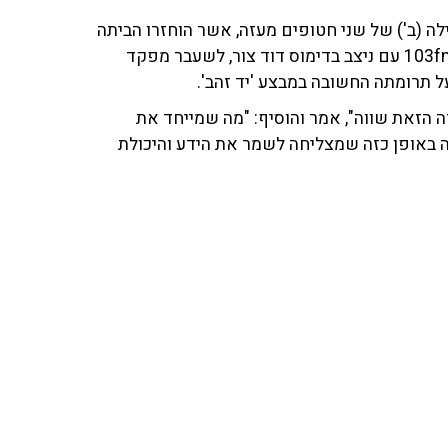
ה (ב') של שני חטופים מעזה, אשר הוחזרו הביתה
למשפחותיהם. אראל סג"ל ודוד ורטהיים שוחחו על כך ב־103fm עם ניצב בדימוס דוד צור, לשעבר מפקד
 תרומתה החשובה במבצע 'יד זהב'.
 הזאת שווה", אמר והוסיף: "מה שמייחד את
יה באופן כזה שמצליחה לשמר את הידע והיכולת