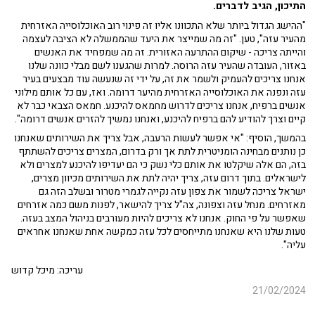
התיכון, הגיב לדברים.
"ההישג הגדול ביותר שלא התכוונו אליו זה פינוי רוב האוכלוסייה האזרחית
מהעיר עזה", טען. "זה מה שמייצר את היעד שהממשלה לא הציבה לעצמה
והייתה צריכה - שיקום ההתרעה האזורית. זה מה שמפחיד את האנשים
באזור, העובדה שהעיר עזה הרוסה. למרות שהגענו לשם מבלי כוונה שלנו
אנחנו צריכים להעמיק ולשמר את זה, על ידי זה שנעשה עוד מבצעים בעיר
עזה ונפנה את האוכלוסייה האזרחית מהיער דרומה. ואז, עם כל אותם מילוני
אנשים ברפיח, אנחנו צריכים לדרוש מחמאס להיכנע. חמאס הצבאי כבר לא
קיים וצרך להודיע להם ברפיח להיכנע, ואנחנו נמשיך להזרים אנשים דרומה".
בהמשך, הוסיף: "אי אפשר לעשות הרעבה, אבל צריך את השירותים שאנחנו
כן נותנים מבחינה הומניטרית לתת אך ורק בדרום, המצרים צריכים להשתתף
בזה, הם אלה שיקלטו את אותם כלי נשק כי הם יעדיפו להיכנע למצרים ולא
לישראלים. בתוך דרום עזה, צריך יהיה לתת את השירותים מכיוון מצרים,
ישראל צריכה לשמור את צפון עזה נקייה לגמרי מטרור ובשלב הזה גם
מאזרחים. מנחל עזה וצפונה, צה"ל צריך להישאר, לפנות משם כמה אזרחים
שאפשר על פי החוק. אנחנו לא צריכים להיות מעורבים בניהול המצב בעזה.
טעות שלנו היא שאנחנו מתייחסים לכל עזה כמקשה אחת שאנחנו אחראים
עליה".
עריכה: מיכל קדוש
21/02/2024