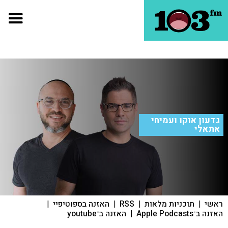
גדעון אוקו ועמיחי
אתאלי
ראשי
|
תוכניות מלאות
|
RSS
|
האזנה בספוטיפיי
|
האזנה ב־Apple Podcasts
|
האזנה ב־youtube