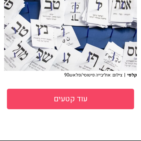
קלפי
| צילום: אוליבייה פיטוסי/פלאש90
עוד קטעים