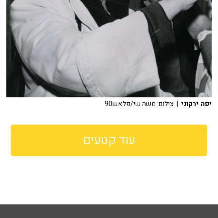
יפה ירקוני
| צילום: משה שי/פלאש90
עוד קטעים