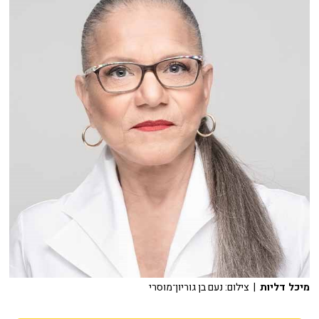
מיכל דליות
| צילום: נעם בן גוריון־מוסרי