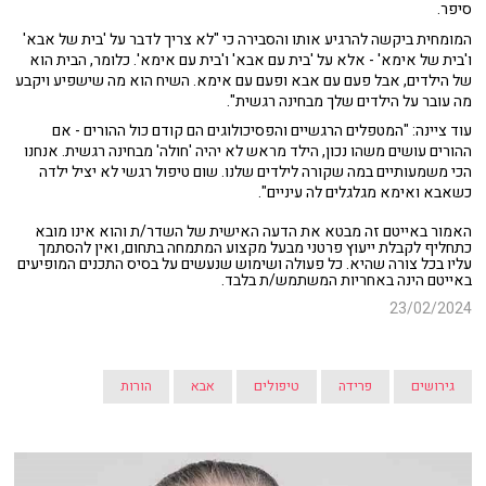
סיפר.
המומחית ביקשה להרגיע אותו והסבירה כי "לא צריך לדבר על 'בית של אבא'
ו'בית של אימא' - אלא על 'בית עם אבא' ו'בית עם אימא'. כלומר, הבית הוא
של הילדים, אבל פעם עם אבא ופעם עם אימא. השיח הוא מה שישפיע ויקבע
מה עובר על הילדים שלך מבחינה רגשית".
עוד ציינה: "המטפלים הרגשיים והפסיכולוגים הם קודם כול ההורים - אם
ההורים עושים משהו נכון, הילד מראש לא יהיה 'חולה' מבחינה רגשית. אנחנו
הכי משמעותיים במה שקורה לילדים שלנו. שום טיפול רגשי לא יציל ילדה
כשאבא ואימא מגלגלים לה עיניים".
האמור באייטם זה מבטא את הדעה האישית של השדר/ת והוא אינו מובא
כתחליף לקבלת ייעוץ פרטני מבעל מקצוע המתמחה בתחום, ואין להסתמך
עליו בכל צורה שהיא. כל פעולה ושימוש שנעשים על בסיס התכנים המופיעים
באייטם הינה באחריות המשתמש/ת בלבד.
23/02/2024
גירושים
פרידה
טיפולים
אבא
הורות