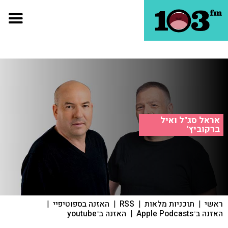
אראל סג"ל ואיל
ברקוביץ'
ראשי
|
תוכניות מלאות
|
RSS
|
האזנה בספוטיפיי
|
האזנה ב־Apple Podcasts
|
האזנה ב־youtube