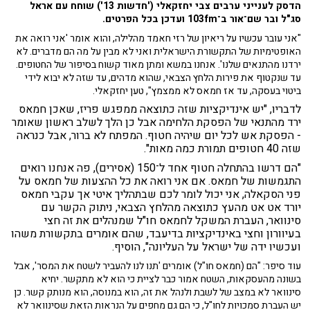
הדסק לענייני ערבים צבי יחזקאלי ('חדשות 13') שוחח עם אראל
סג"ל ובר שם־אור ב־103fm ועדכן בכל הפרטים.
"אני עובר עכשיו על ריאיון של רזי חאמד מהלילה, והוא אומר 'אני רואה את
האופטימיות של התקשורת הישראלית ואני לא מבין על מה הם מדברים. לא
ירדנו מהתנאים שלנו'. אנחנו במשא ומתן מאוד קשוח בסיפור של החטופים.
עד שנקטוף את פירות הלחץ הצבאי, שהוא מדהים, עד שזה לא יבוא לידי
ביטוי בעסקה, עד אז חמאס לא ממצמץ", טען יחזקאלי.
לדבריו, "יש אינדיקציות שזה כתוצאה ממפגש פריז, שאכן חמאס
ירד מהתנאי של הפסקת הלחימה אבל כן הלך לשלב ראשון שאומר
- הפסקת אש לכל יום שיהיה חטוף. המפתח לא ברור, אבל כנראה
שזה 40 חטופים תמורת כמה מאות".
"הם דרשו בהתחלה חטוף אחד ל־150 (אסירים), פה אנחנו רואים
התגמשות של חמאס. אם אני רואה את כל ההצעות של חמאס על
פני הסקאלה, אני יכול לומר לכם שבתהליך איטי אך עקבי חמאס
יורד אט אט מהעץ כתוצאה מהלחץ הצבאי, ניתוק הקשר עם
סינוואר, העברת המשקל לחמאס חו"ל שמנהלים את זה חצי
בעיוורון וחצי באינדיקציות בדיעבד, שהם אומרים בתקשורת משהו
ועכשיו ידה של ישראל על העליונה", הוסיף.
עוד סיפר: "הם (חמאס חו"ל) אומרים 'תנו לנו להעביר לשטח את המסר', אבל
בשונה מהעסקאות, השטח אמור כבר לציית כי הוא לא מתקשר. יחיא
סינוואר לא במצב של לשבת ולנהל את זה, הוא במנוסה, הוא מנותק קשר. כן
יש העברת סמכויות לחו"ל, כי הם גם מחפים על הנראות הזאת שסינוואר לא