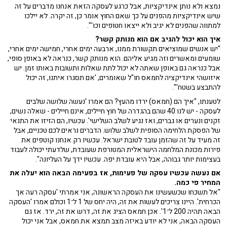
נמצא ולא נותן אינדיקציות, אבל כרגע לעסקה הזאת אנחנו מדברים על זה
שיש אינדיקציות מהפנים על כך שאם החוץ אומר כן, זה יקרה. לא יילכו
למתווה שהפנים לא יגיב ולא ייצאו חטופים וכו'".
איך הוא יכול להגיב אם הוא מנותק קשר?
"יש אנשים שמוציאים תקשורת ממנו, ארבעה ימים אחרי, חמישה ימים אחרי,
שומעים ומאשרים וזה מגיע אליהם. הוא מנותק קשר, כנראה לא באופן סופי,
אבל כנראה גם באופן שאתה לא יכול לתת שאלות ותשובות באותו זמן. יש
איזושהי אינדיקציה לחמאס חו"ל שאומרים, 'אם תסגרו איתנו, זה יכול
להתבצע בשטח'".
לטענתו, "איך הם (חמאס) ירדו מהעץ? הם אמרו 'נעשה שלושה שלבים
לעסקה - יש לנו 40 שהם בהגדרה של חוץ חיילים, אינם חיילים - שאלה נשים,
זקנים ונערים או גברים, ואז נגיע לשלב השלישי'. עכשיו, הם הזיזו את התנאי
של הפסקת הלחימה הסופית לשלב שלוש. הדברים נראים לכם טכניים, אבל
זה מעיד על זה שהזמן עובד לטובת ישראל. עכשיו רק אנחנו קוטפים את
פירות מכונת המלחמה הישראלית המטורפת שעובדת, שלדעתי יכולה לעבוד
בעצימות יותר גבוהה, אבל היא עובדת יפה. עכשיו ידך על העליונה".
אם נעשה עכשיו עסקה של פעימות, אז בפעימה הבאה הוא יעלה את
המחיר פי כמה.
"אל תשכחו שכשעשינו את העסקה הראשונה, אני אמרתי 'עסקה רעה אך
הכרחית'. היינו צריכים לעשות את זה, היה יחס של 1 ל־1 וכולם אמרו 'העסקה
הבאה תהיה 200 ל־1'. אכן חמאס הציג את זה, דרש את זה, ירד. אז גם
העסקה הבאה, אני לא יודע באיזה מצב תמצא את חמאס, אבל אני יכול