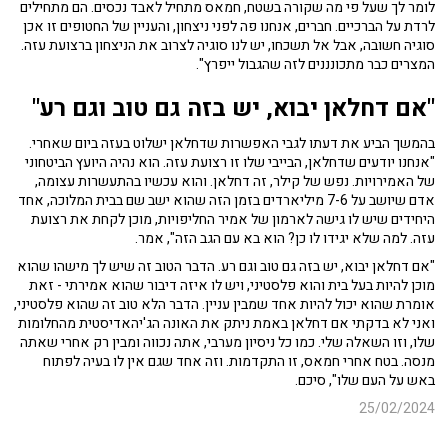
לומר לך שעל פי מה שקורה בשטח, חמאס מתחיל לאבד נכסים. הם מתחילים
לרדת על הברכיים. חברים, אנחנו פה לפני ניצחון, והעניין של החטופים זו אכן
סוגיה חשובה, אבל אל תשכחו, יש לנו סוגיה לצרוב את הניצחון ברצועת עזה.
המצרים כבר מתכונננים לזה שהגבול ייפרץ".
"אם דחלאן יבוא, יש בזה גם טוב וגם רע"
בהמשך הביע את דעתו לגבי האפשרות שדחלאן ישלוט בעזה ביום שאחרי.
"אנחנו יודעים שדחלאן, הבייבי שלו זו רצועת עזה. הוא נהיה היועץ הביטחוני
של האמירויות. נפש של קילר, זה דחלאן. והוא עכשיו בהתעשרות עצומה,
אדם שיושב על 7-6 מיליארדים בזמן הזה שהוא ישב שם בבית המלוכה, אחד
היחידים שיש לו גישה לארמון של אמיר החליפויות, מוכן לקחת את רצועת
עזה. למה שלא יגידו לו כן? הוא בא עם הגב הזה", אמר.
"אם דחלאן יבוא, יש בזה גם טוב וגם רע. הדבר הטוב זה שיש לך מישהו שהוא
מוכן להיות בעל בית והוא פלסטיני, ויש לו איזה דיבור שהוא אמירתי - זאת
אומרת שהוא יכול להיות אחד שמבין עניין. הדבר הלא טוב זה שהוא פלסטיני,
ואני לא בדקתי אם דחלאן באמת ניתק את האונה הג'יהאדיסטית מהחלומות
שלו, וזו השאלה שלי. כמו כל ניסיון מערבי, אתה נכווה ומבין רק אחרי שאתה
מנסה. בטח אחרי חמאס, זו התקדמות. וזה אחד שגם אין לו בעיה לפתוח
באש על העם שלו", סיכם.
25/02/2024