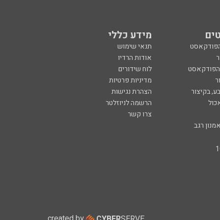
ים
מידע כללי
הפודקאסט
תנאי שימוש
ר
אודות הרדיו
 הפודקאסט
לוח שידורים
ר
מדיניות פרטיות
ע, בקיצור
הצהרת נגישות
כול
הרשמה לניוזלטר
צרו קשר
מנון רגב
created by
CYBER
SERVE