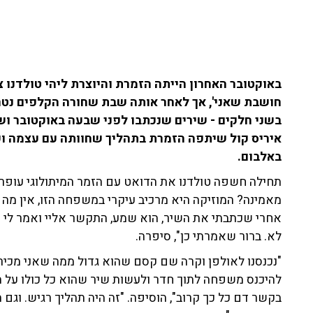
באוקטובר האחרון הייתה הזמרת והיוצרת ליהי טולדנו צ
חושבת שאני', אך לאחר אותה שבת שחורה הקלפים נטר
בשני חלקים - שירים שנכתבו לפני שבעה באוקטובר וש
איריס קול שיתפה הזמרת בתהליך שחוותה עם עצמה ועם
באלבום.
תחילה חשפה טולדנו את הדואט עם הזמר המיתולוגי עופר לו
מאמינה? המוזיקה היא מרכיב עיקרי במשפחה הזו, אין מה
אחרי שכתבתי את השיר, הוא שמע, התקשר אליי ואמר לי 'אני
לא. ברור שאמרתי כן", סיפרה.
"נכנסנו לאולפן וקרה שם קסם שהוא גדול ממה שאני מכירה
להיכנס משפחה לתוך חדר ולעשות שיר שהוא כל כולו על ה
בקשר דם כל כך קרוב", הוסיפה. "זה היה תהליך רגיש. וגם 