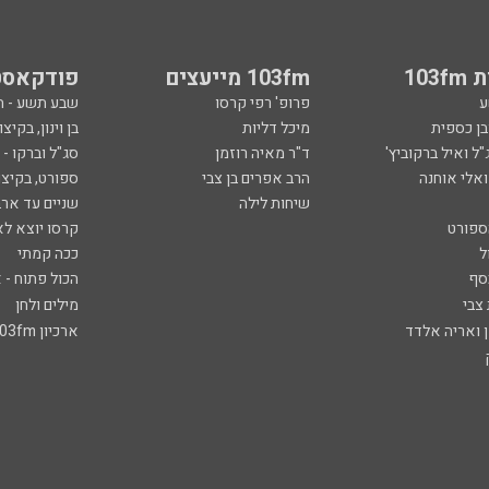
103
103fm מייעצים
פודקאסט
ע
פרופ' רפי קרסו
שבע תשע - 
ובן כספית
מיכל דליות
בן וינון, בקיצו
ל ואיל ברקוביץ'
ד"ר מאיה רוזמן
סג"ל וברקו -
ואלי אוחנה
הרב אפרים בן צבי
ספורט, בקיצו
שיחות לילה
שניים עד ארב
ספורט
קרסו יוצא לא
ל
ככה קמתי
סף
הכול פתוח - א
 צבי
מילים ולחן
ן ואריה אלדד
ארכיון 103fm