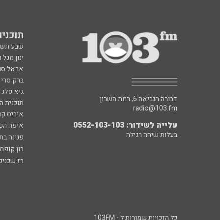
תוכניות fm
שבע תש
ינון מגל 
אראל סג"
ברק סרי 
גיא פלג
דבורה הנביאה 6, רמת השרון
תוכנית ה
radio@103.fm
איריס קו
עלייה לשידור: 0552-103-103
איפה הכ
בעלות שיחה רגילה
פנינה בת
רון קופמ
רז שכניק
כל הזכויות שמורות ל - 103FM