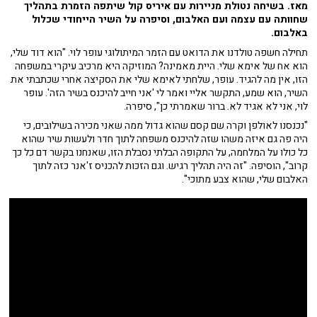
מאז. בשיחה נטולת מניירות עם איריס קול שיתפה הזמרת בתהליך
שחוותה עם עצמה ועם האלבום, וסיפרה על השיר הייחודי שכלול
באלבום.
תחילה חשפה טולדנו את הדואט עם הזמר המיתולוגי עופר לוי. "הוא דוד שלי,
הוא אח של אימא שלי. היית מאמינה? המוזיקה היא מרכיב עיקרי במשפחה
הזו, אין מה להגיד. עופר, שלחתי לאימא שלי את הסקיצה אחרי שכתבתי את
השיר, הוא שמע, התקשר אליי ואמר לי 'אני חייב להיכנס בשיר הזה'. עופר
לוי, אני לא אגיד לא. ברור שאמרתי כן", סיפרה.
"נכנסנו לאולפן וקרה שם קסם שהוא גדול ממה שאני מכירה בשילובים, כי
היה פה גם איזה משהו שזה להיכנס משפחה לתוך חדר ולעשות שיר שהוא
כל כולו על המלחמה, על התקופה הבלתי נסבלת הזו, שאנחנו בקשר דם כל כך
קרוב", הוסיפה. "זה היה תהליך רגיש. וגם הזכות להכניס ז'אנר כזה לתוך
האלבום שלי, שהוא צבע מתוכי".