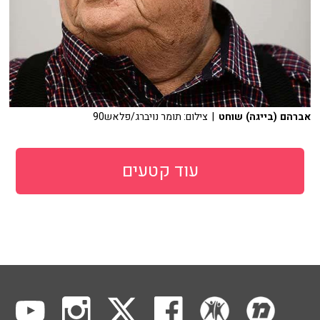
אברהם (בייגה) שוחט
| צילום: תומר נויברג/פלאש90
עוד קטעים