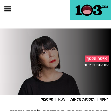
איפה הכסף
עם ענת דוידוב
ראשי
|
תוכניות מלאות
|
RSS
|
פייסבוק