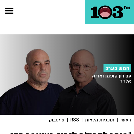
חמש בערב
עם רון קופמן ואריה
אלדד
ראשי
|
תוכניות מלאות
|
RSS
|
פייסבוק