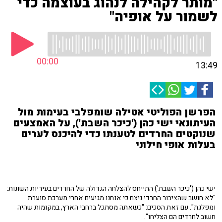
"מותר לקהילה לנהוג בעוצמה כדי
לשמור על אופיה"
00:00
13:49
הפרשן הפוליטי אטילה שומפלבי בעימות מול
העיתונאי ישי כהן ('כיכר השבת'), על האמצעים
שנוקטים החרדים לטענתו כדי להיכנס לערים
בעלות אופי חילוני
ישי כהן ('כיכר השבת') התייחס להצלחה הגדולה של החרדים בעיריות השונות:
"לא חושב שהציבור החרדי ניצח כי אנחנו מגיעים אחרי מערכת סוערת
ומפלגת". עם זאת הסכים: "כשאתה מסתכל ברחבי הארץ, במקומות שהיה
חשוב לחרדים הם הצליחו".