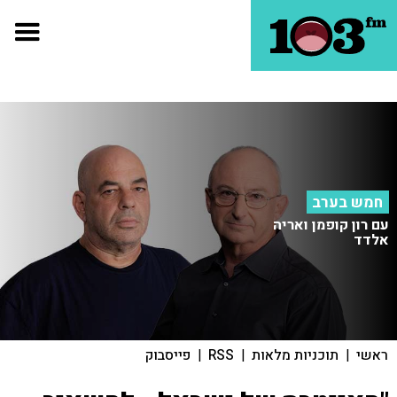
חמש בערב
עם רון קופמן ואריה
אלדד
ראשי
|
תוכניות מלאות
|
RSS
|
פייסבוק