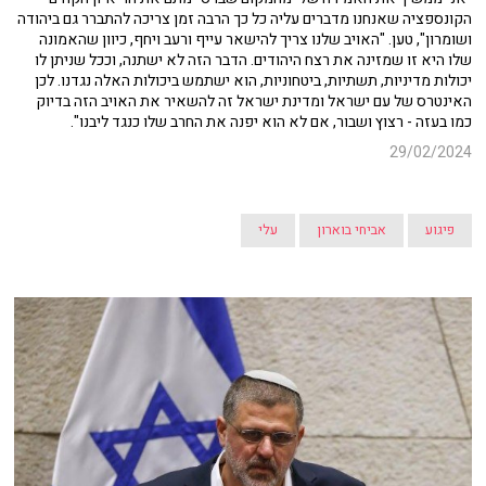
הקונספציה שאנחנו מדברים עליה כל כך הרבה זמן צריכה להתברר גם ביהודה
ושומרון", טען. "האויב שלנו צריך להישאר עייף ורעב ויחף, כיוון שהאמונה
שלו היא זו שמזינה את רצח היהודים. הדבר הזה לא ישתנה, וככל שניתן לו
יכולות מדיניות, תשתיות, ביטחוניות, הוא ישתמש ביכולות האלה נגדנו. לכן
האינטרס של עם ישראל ומדינת ישראל זה להשאיר את האויב הזה בדיוק
כמו בעזה - רצוץ ושבור, אם לא הוא יפנה את החרב שלו כנגד ליבנו".
29/02/2024
פיגוע
אביחי בוארון
עלי