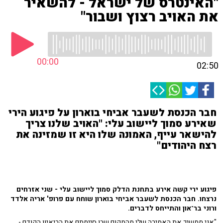
"האינטרס של ישראל - להשאיר
את האויב רצוץ ושבור"
00:00
02:50
חבר הכנסת לשעבר אביחי בוארון על פיגוע הירי
שאירע סמוך ליישוב עלי: "האויב שלנו צריך
להישאר עייף, האמונה שלו היא זו שמזינה את
רצח היהודים"
פיגוע ירי קשה אירע בתחנת הדלק סמוך ליישוב עלי - שני אזרחים
נרצחו. חבר הכנסת לשעבר אביחי בוארון שוחח עם פרופ' אריה אלדד
ורוני בר־און והתייחס לדברים.
"אני ממשיך את האמירה שלי מהמקום שבו סיימתם את הריאיון הקודם -