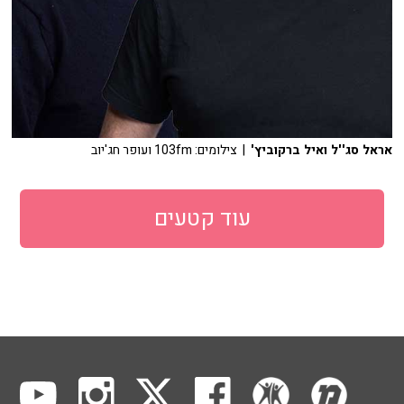
אראל סג''ל ואיל ברקוביץ'
| צילומים: 103fm ועופר חג'יוב
עוד קטעים