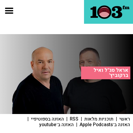
אראל סג"ל ואיל
ברקוביץ'
ראשי
|
תוכניות מלאות
|
RSS
|
האזנה בספוטיפיי
|
האזנה ב־Apple Podcasts
|
האזנה ב־youtube