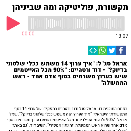
תקשורת, פוליטיקה ומה שביניהן
00:00
13:07
אראל סג"ל: "איך ערוץ 14 משמש ככלי שלטוני
בדיוק?" • דוד ורטהיים: "90% מכל האייטמים
שיש בערוץ משרתים בסוף אדם אחד - ראש
הממשלה"
בפתח התוכנית דנו אראל סגל ודוד ורטהיים בתפקידו של ערוץ 14 בנוף
התקשורתי הישראלי. "איך הערוץ הזה משמש ככלי שלטוני בדיוק?", שאל
אראל. "90% ולדעתי אפילו יותר מכל האייטמים שיש בערוץ משרתים בסוף
אדם אחד שהוא ראש הממשלה. זה נתון אמפירי", השיב דוד. "גם באתר
'וואלה' שאני חלק ממנו יש בחירה עריכתית, הוא מאוד אנטי נתניהו - זה די