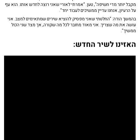
מקבל יותר מדי חשיפה", טען. "אמרתי לאורי שאני רוצה לחדש אותו. הוא עף
על הרעיון, אנחנו עדיין ממשיכים לעבוד יחד".
בהמשך הודה: "החלטתי שאני מפסיק להוציא שירים שמתאימים למצב. אני
עושה את מה שצריך. אני מאוד מחובר לכל מה שקורה, אך מצד שני הכול
ממשיך".
האזינו לשיר החדש: