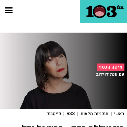
איפה הכסף
עם ענת דוידוב
ראשי
|
תוכניות מלאות
|
RSS
|
פייסבוק