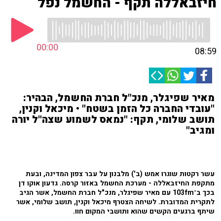
חיזבאללה תקף - החשמל נפל
00:00
08:59
מאיר שפיגלר, מנכ"ל חברת החשמל, הבהיר:
"עובדי החברה כל הזמן בשטח" • מיכאל וקנין,
תושב שלומי, תקף: "נמאס לשמוע שצה"ל יורה
ומגיב"
עשר רקטות שוגרו אמש (ב') מלבנון על עבר צפון המדינה, ובעת
מתקפת החיזבאללה - מערכת החשמל באזור קרסה. גדעון אוקו דן
בכך ב־103fm עם מאיר שפיגלר, מנכ"ל חברת החשמל, אשר הגיב
לתקרית המדוברת. לשיחה הצטרף מיכאל וקנין, תושב שלומי, אשר
שיתף ברגעים הקשים שהוא ותושבי המקום חוו.