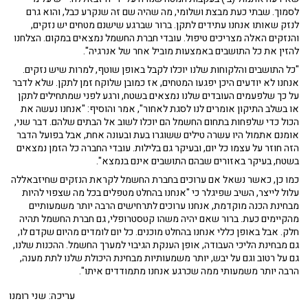
לסמוך. שבתי כעת מבצת ושלומי, מה שהיה שם זה שנקרע כבל, והוא גרם
לנזק שאותו אנחנו עתידים לתקן. ברור שברגע שישנם מטחים יש נזקים,
והנזקים האלה מצריכים טיפול. עובדי חברת החשמל נמצאים במקום. הצלחנו
להזין את כל התושבים באמצעות מוביל אחר של אנרגיה".
"כל התושבים והלקוחות שלנו יוכלו לקבל באופן שוטף, למרות שיש נזקים.
אנחנו לא יודעים היכן יפגעו המטחים, אז כמובן שלוקח זמן לתקן. שלא לדבר
על כך שלפעמים העובדים שלנו נמצאים בשטח, ורגע לפני שמתחילים לתקן
או בשלב התיקון אומרים לנו לסגת לאחור", אמר והוסיף: "אנחנו נעשה את
הכול כדי שלפחות בתחום החשמל הם יוכלו לשוב אל הבתים שלהם. דבר שני,
אומנם אתמול היו עשרה טילים ששוגרו בעת ובעונה אחת, אבל בפועל הדבר
הזה חוזר על עצמו כל יום, ובעיקר גם בלילות. עובדי החברה כל הזמן נמצאים
בשטח, בעיקר באזורים שבהם התושבים אינם בנמצא".
כמו כן, כאשר נשאל אם ערוכים בחברת החשמל לקראת הנזקים שחיזבאללה
עלול לייצר, השיב שפיגלר כי "אנחנו בהחלט מטפלים בכל מה שצפוי להיות
מבחינת הכנה מוקדמת, אנחנו ערוכים לתרחישים הרבה יותר משמעותיים
מהקיימים כעת. ברור שאם יהיה משהו קטסטרופלי, גם חברת החשמל תהיה
חלק. אבל באופן כללי אנחנו בהחלט מוכנים. כל יום לומדים מהיום שקדם לו,
גם מבחינת הליכי העבודה, אופן הענקת הגיבוי למערך החשמל. ההכנות שלנו,
גם על רטוב וגם על יבש, יותר משמעותיות מבחינת היכולת שלנו לתת מענה,
הרבה יותר משמעותי ממה שכרגע אנחנו מתמודדים איתו".
עריכה: שני רומנו