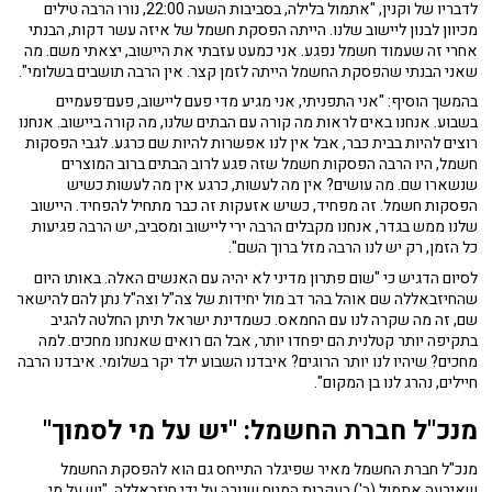
לדבריו של וקנין, "אתמול בלילה, בסביבות השעה 22:00, נורו הרבה טילים
מכיוון לבנון ליישוב שלנו. הייתה הפסקת חשמל של איזה עשר דקות, הבנתי
אחרי זה שעמוד חשמל נפגע. אני כמעט עזבתי את היישוב, יצאתי משם. מה
שאני הבנתי שהפסקת החשמל הייתה לזמן קצר. אין הרבה תושבים בשלומי".
בהמשך הוסיף: "אני התפניתי, אני מגיע מדי פעם ליישוב, פעם־פעמיים
בשבוע. אנחנו באים לראות מה קורה עם הבתים שלנו, מה קורה ביישוב. אנחנו
רוצים להיות בבית כבר, אבל אין לנו אפשרות להיות שם כרגע. לגבי הפסקות
חשמל, היו הרבה הפסקות חשמל שזה פגע לרוב הבתים ברוב המוצרים
שנשארו שם. מה עושים? אין מה לעשות, כרגע אין מה לעשות כשיש
הפסקות חשמל. זה מפחיד, כשיש אזעקות זה כבר מתחיל להפחיד. היישוב
שלנו ממש בגדר, אנחנו מקבלים הרבה ירי ליישוב ומסביב, יש הרבה פגיעות
כל הזמן, רק יש לנו הרבה מזל ברוך השם".
לסיום הדגיש כי "שום פתרון מדיני לא יהיה עם האנשים האלה. באותו היום
שהחיזבאללה שם אוהל בהר דב מול יחידות של צה"ל וצה"ל נתן להם להישאר
שם, זה מה שקרה לנו עם החמאס. כשמדינת ישראל תיתן החלטה להגיב
בתקיפה יותר קטלנית הם יפחדו יותר, אבל הם רואים שאנחנו מחכים. למה
מחכים? שיהיו לנו יותר הרוגים? איבדנו השבוע ילד יקר בשלומי. איבדנו הרבה
חיילים, נהרג לנו בן המקום".
מנכ"ל חברת החשמל: "יש על מי לסמוך"
מנכ"ל חברת החשמל מאיר שפיגלר התייחס גם הוא להפסקת החשמל
שאירעה אתמול (ב') בעקבות המטח שנורה על ידי חיזבאללה. "יש על מי