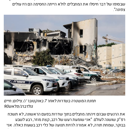
שבסופו של דבר חיסלו את המחבלים. לולא הייתה החסימה הם היו עולים
צפונה".
תחנת המשטרה בשדרות לאחר 7 באוקטובר // צילום: חיים
גולדברג/פלאש90
את הרגעים שבהם זיהתה מחבלים בתוך שדרות בפעם הראשונה, לא תשכח
רפ"ק שושנה לעולם. "אני שומעת רעש של רכב, קצת מוזר, רבע לשבע
בבוקר, שמחת תורה, לא אמורה להיות תנועה של כלי רכב בשעות כאלה. אני