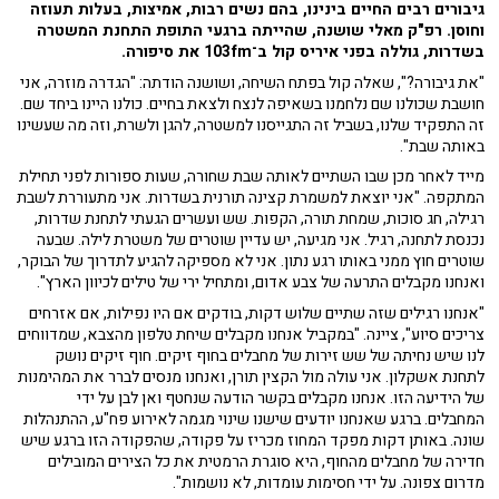
גיבורים רבים החיים בינינו, בהם נשים רבות, אמיצות, בעלות תעוזה
וחוסן. רפ"ק מאלי שושנה, שהייתה ברגעי התופת התחנת המשטרה
בשדרות, גוללה בפני איריס קול ב־103fm את סיפורה.
"את גיבורה?", שאלה קול בפתח השיחה, ושושנה הודתה: "הגדרה מוזרה, אני
חושבת שכולנו שם נלחמנו בשאיפה לנצח ולצאת בחיים. כולנו היינו ביחד שם.
זה התפקיד שלנו, בשביל זה התגייסנו למשטרה, להגן ולשרת, וזה מה שעשינו
באותה שבת".
מייד לאחר מכן שבו השתיים לאותה שבת שחורה, שעות ספורות לפני תחילת
המתקפה. "אני יוצאת למשמרת קצינה תורנית בשדרות. אני מתעוררת לשבת
רגילה, חג סוכות, שמחת תורה, הקפות. שש ועשרים הגעתי לתחנת שדרות,
נכנסת לתחנה, רגיל. אני מגיעה, יש עדיין שוטרים של משטרת לילה. שבעה
שוטרים חוץ ממני באותו רגע נתון. אני לא מספיקה להגיע לתדרוך של הבוקר,
ואנחנו מקבלים התרעה של צבע אדום, ומתחיל ירי של טילים לכיוון הארץ".
"אנחנו רגילים שזה שתיים שלוש דקות, בודקים אם היו נפילות, אם אזרחים
צריכים סיוע", ציינה. "במקביל אנחנו מקבלים שיחת טלפון מהצבא, שמדווחים
לנו שיש נחיתה של שש זירות של מחבלים בחוף זיקים. חוף זיקים נושק
לתחנת אשקלון. אני עולה מול הקצין תורן, ואנחנו מנסים לברר את המהימנות
של הידיעה הזו. אנחנו מקבלים בקשר הודעה שנחטף ואן לבן על ידי
המחבלים. ברגע שאנחנו יודעים שישנו שינוי מגמה לאירוע פח"ע, ההתנהלות
שונה. באותן דקות מפקד המחוז מכריז על פקודה, שהפקודה הזו ברגע שיש
חדירה של מחבלים מהחוף, היא סוגרת הרמטית את כל הצירים המובילים
מדרום צפונה. על ידי חסימות עומדות, לא נושמות".