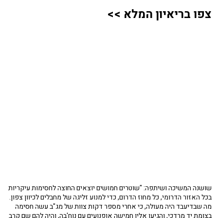
צפו בריאיון המלא >>
שושנה המשיכה ושיתפה: "שוטרים חמושים יוצאים החוצה לחסימות עיקריות
בכל האזור הדרומי, כל מחוז הדרום, כדי למנוע זליגה של מחבלים לכיוון צפון.
מה שבדיעבד היה מעולה, כי אחרי מספר דקות צוות של מג"ב עשה חסימה
בצומת יד מרדכי, והגיעו אליו חמישה אופנועים עם נוח'בה, והיה להם שם קרב