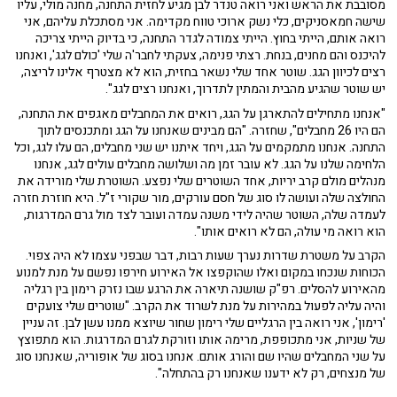
מסובבת את הראש ואני רואה טנדר לבן מגיע לחזית התחנה, מחנה מולי, עליו
שישה חמאסניקים, כלי נשק ארוכי טווח מקדימה. אני מסתכלת עליהם, אני
רואה אותם, הייתי בחוץ. הייתי צמודה לגדר התחנה, כי בדיוק הייתי צריכה
להיכנס והם מחנים, בנחת. רצתי פנימה, צעקתי לחבר'ה שלי 'כולם לגג', ואנחנו
רצים לכיוון הגג. שוטר אחד שלי נשאר בחזית, הוא לא מצטרף אלינו לריצה,
יש שוטר שהגיע מהבית והמתין לתדרוך, ואנחנו רצים לגג".
"אנחנו מתחילים להתארגן על הגג, רואים את המחבלים מאגפים את התחנה,
הם היו 26 מחבלים", שחזרה. "הם מבינים שאנחנו על הגג ומתכנסים לתוך
התחנה. אנחנו מתמקמים על הגג, ויחד איתנו יש שני מחבלים, הם עלו לגג, וכל
הלחימה שלנו על הגג. לא עובר זמן מה ושלושה מחבלים עולים לגג, אנחנו
מנהלים מולם קרב יריות, אחד השוטרים שלי נפצע. השוטרת שלי מורידה את
החולצה שלה ועושה לו סוג של חסם עורקים, מור שקורי ז"ל. היא חוזרת חזרה
לעמדה שלה, השוטר שהיה לידי משנה עמדה ועובר לצד מול גרם המדרגות,
הוא רואה מי עולה, הם לא רואים אותו".
הקרב על משטרת שדרות נערך שעות רבות, דבר שבפני עצמו לא היה צפוי.
הכוחות שנכחו במקום ואלו שהוקפצו אל האירוע חירפו נפשם על מנת למנוע
מהאירוע להסלים. רפ"ק שושנה תיארה את הרגע שבו נזרק רימון בין רגליה
והיה עליה לפעול במהירות על מנת לשרוד את הקרב. "שוטרים שלי צועקים
'רימון', אני רואה בין הרגליים שלי רימון שחור שיוצא ממנו עשן לבן. זה עניין
של שניות, אני מתכופפת, מרימה אותו וזורקת לגרם המדרגות. הוא מתפוצץ
על שני המחבלים שהיו שם והורג אותם. אנחנו בסוג של אופוריה, שאנחנו סוג
של מנצחים, רק לא ידענו שאנחנו רק בהתחלה".