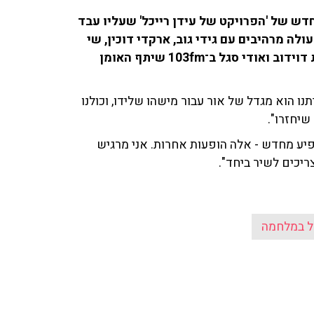
חדש של 'הפרויקט של עידן רייכל' שעליו עבד
לה מרהיבים עם גידי גוב, ארקדי דוכין, שי
צברי, רוני דלומי, לואי עלי ומאי ספדיה. בשיחה עם ענת דוידוב ואודי סגל ב־103fm שיתף האומן
נו הוא מגדל של אור עבור מישהו שלידו, וכולנו
שיחזרו".
פיע מחדש - אלה הופעות אחרות. אני מרגיש
ריכים לשיר ביחד".
 במלחמה