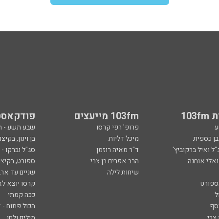
103
103fm מייעצים
פודקאסט
ע
פרופ' רפי קרסו
שבע תשע - 
ובן כספית
מיכל דליות
בן וינון, בקיצו
ל ואיל ברקוביץ'
ד"ר מאיה רוזמן
סג"ל וברקו -
ואלי אוחנה
הרב אפרים בן צבי
ספורט, בקיצו
שיחות לילה
שניים עד ארב
ספורט
קרסו יוצא לא
ל
ככה קמתי
סף
הכול פתוח - א
 צבי
מילים ולחן