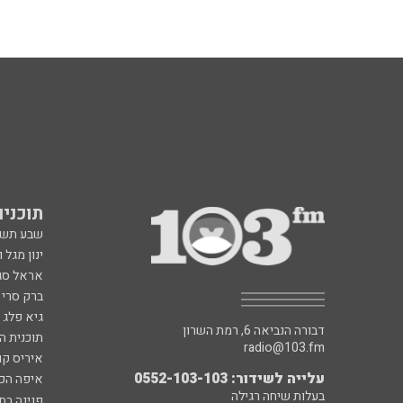
תוכניות fm
שבע תש
ינון מגל 
אראל סג"
ברק סרי 
גיא פלג
דבורה הנביאה 6, רמת השרון
תוכנית ה
radio@103.fm
איריס קו
עלייה לשידור: 0552-103-103
איפה הכ
בעלות שיחה רגילה
פנינה בת