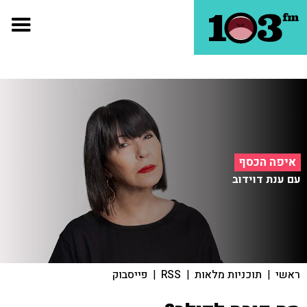
איפה הכסף
עם ענת דוידוב
ראשי
|
תוכניות מלאות
|
RSS
|
פייסבוק