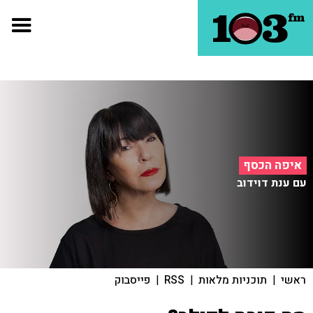
איפה הכסף
עם ענת דוידוב
ראשי
|
תוכניות מלאות
|
RSS
|
פייסבוק