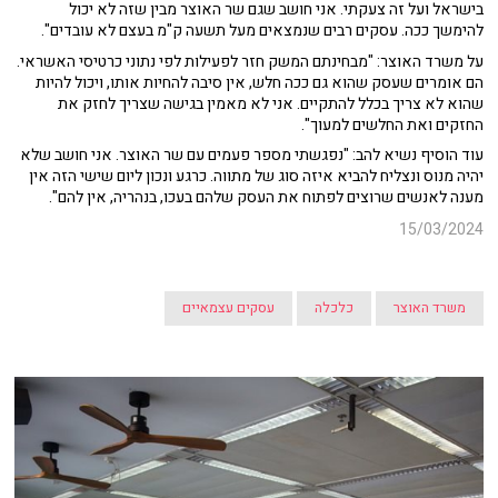
בישראל ועל זה צעקתי. אני חושב שגם שר האוצר מבין שזה לא יכול
להימשך ככה. עסקים רבים שנמצאים מעל תשעה ק"מ בעצם לא עובדים".
על משרד האוצר: "מבחינתם המשק חזר לפעילות לפי נתוני כרטיסי האשראי.
הם אומרים שעסק שהוא גם ככה חלש, אין סיבה להחיות אותו, ויכול להיות
שהוא לא צריך בכלל להתקיים. אני לא מאמין בגישה שצריך לחזק את
החזקים ואת החלשים למעוך".
עוד הוסיף נשיא להב: "נפגשתי מספר פעמים עם שר האוצר. אני חושב שלא
יהיה מנוס ונצליח להביא איזה סוג של מתווה. כרגע ונכון ליום שישי הזה אין
מענה לאנשים שרוצים לפתוח את העסק שלהם בעכו, בנהריה, אין להם".
15/03/2024
משרד האוצר
כלכלה
עסקים עצמאיים