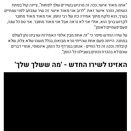
"אתה מאוד אישי, ככה זה מרגיש בשירים שלך לפחות", ציינה קול בפתח
השיחה, וזוהר אישר זאת: "לרוב אני מאוד אישי. זה שיר שנכתב לפני שנתיים
בערך, הוא נלקח מתוך אמירה כזו של רבי נחמן. אני מאוד מאוד מחובר
לקדוש ברוך הוא, אולי אני לא נראה אבל אני מאוד מחובר. אני טס כל שנה,
פעם־פעמיים לאומן".
על שירו החדש סיפר כי "זה אחת מבין אלפי האמירות שרבינו נתן לעולם
במתנה. הייתה פעם אחת שהייתי נורא מבואס, בגלל משהו שלא צלח, שלא
קיבלתי, וככה זה כל החיים - אנחנו במרדף כל הזמן, אינסופי, אחרי דברים
שהם לא בהכרח נכונים בשבילנו כל הזמן".
האזינו לשירו החדש - 'מה ששלך שלך'