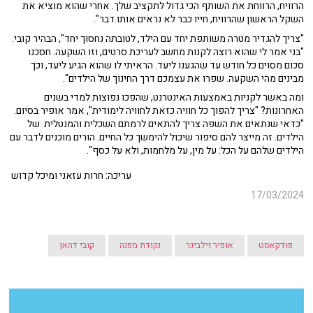
הרוויח, הרווחת את השותף הכי גדול לתקציב שלך. אחרי שהוא מוציא את
השקל הראשון שהרוויח, חייו כבר לא נראים אותו דבר".
"צריך להגדיר מטרה משותפת יחד עם הילד, לטובתה נחסוך יחד", הבהיר קובי.
"בני אמר לי שהוא רוצה לקנות מחשב לעריכת סרטים, וזו השקעה. חסכנו
סכום מסוים כל חודש עד שהגענו ליעד. הראיתי לו שהוא הגיע ליעד, וכך
מבינים מהי השקעה. שפרו את עצמכם דרך החינוך של הילדים".
ומה באשר לקניות באמצעות האינטרנט, שהפכו נפוצות למדי בשנים
האחרונות? "צריך להפוך כל חוויה כזאת לחוויה לימודית", אמר אופיר בסיום.
"כדאי שנתאים את ה
שפה צריך להתאים לרמתם השכלית והמנטלית של
הילדים. זה מייצר להם סיפור שיכול להימשך כל החיים. הורים מוכנים לדבר עם
הילדים שלהם על הכל: על מין, על מלחמות, ולא על כסף".
עריכה: חרות עזאני ומיכל קדוש
17/03/2024
פודקאסט
אופיר זילביגר
נקודת מפנה
קובי דהאן