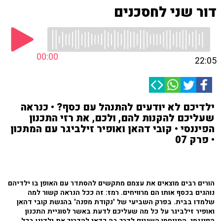
דור שני לחסכנים
00:00
22:05
ילדיכם לא יודעים להתנהל עם כסף? • כנראה
שעליכם להקנות להם, ולכם, את רזי התכנון
הפיננסי • קובי דהאן ואופיר זילביגר עם המתכון
• פרק 07
הורים רבים מוצאים את עצמם מתקשים להסתדר עם האופן בו ילדיהם
נוהגים בכסף אותו הם מרוויחים. רמז: זה ככל הנראה קשור למה
שלמדו בבית. בפרק השביעי של 'נקודת מפנה' בהגשת קובי דהאן
ואופיר זילביגר על כל מה שעליכם לדעת באשר לסוגיית התכנון
הפיננסי, התייחסו השניים לדרך בה כדאי להדריך את ילדינו בכל