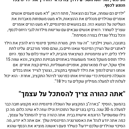
הנוגע לכסף.
"ילדים הם שמחה, אבל גם הוצאות", פתח דהאן. "לא מעט פעמים אנשים
אומרים שהילדים מנהלים את ההוצאות, ולא מעט משפחות מאבדות את
השליטה על הנושא הזה. גם בנושאים הפיננסיים, לא מעט הורים אומרים
שצריך לשחרר. רואים אנשים שבאים עם שריטות מילדות לגבי היחס לכסף,
והכל בגלל שגדלו בצורה מסוימת".
בתגובה, השיב זילביגר: "זה עוד תיק. מטרת החינוך פיננסי היא להכין את הילד
לאתגרים של העידן הפיננסי שאנו חיים בו, שהם סופר מורכבים. עלינו לתת
לילד כלים, ידע ומיומנויות. כשיצאתי מהבית, לא ידעתי כלום על כסף. היום
הילד תופס משקל מאוד משמעותי באחוזים מבחינת התקציב, והוא שווה 15
אלף שקל, יש לו סמארטפון, אופניים חשמליות, החיים קצת אחרים. אם
אנחנו רוצים להפוך את הילד לשותף בתקציב., נצטרך לצייד אותו בכלים
והשכלה פיננסית כדי שנרוויח אותו כפרטנר לניהול התקציב, אחרת - הוא יכול
לעלות לנו למעלה ממיליון שקלים עד גיל 18".
"אתה כהורה צריך להסתכל על עצמך"
בהמשך, הוסיף: "בארה"ב המקצוע של השכלה פיננסית הוא מקצוע חובה כבר
למעלה מ-30 שנה. בדקו בוגרים של התוכנית וגילו שזה לא שינה כלום. מה כן
גילו שמשפיע? הדוגמא אישית בבית. אתה כהורה צריך להסתכל על עצמך,
כמה אתה יודע לנהל את האסטרטגיה הפיננסית שלך. אם אתה לא יודע, מה
הסיכוי שהילדים שלכם יידעו? כשילד פעם ראשונה מוציא את הכסף שהוא