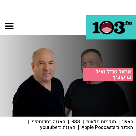
אראל סג"ל ואיל
ברקוביץ'
ראשי
|
תוכניות מלאות
|
RSS
|
האזנה בספוטיפיי
|
האזנה ב־Apple Podcasts
|
האזנה ב־youtube