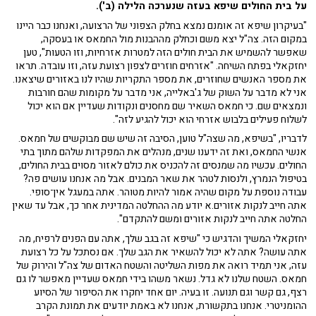
על בית החולים שיפא בעזה שנערכה הלילה (ב').
"בעיקרון שיפא זה אומנם נמצא בחלק הצפוני של הרצועה, ואנחנו כבר היינו
במקום הזה. צה"ל יצא משם וכחלק מההבנות מול החמאס או בעסקה,
שאפשר להשמיש את הבית חולים הזה למטרות אזרחיות, וזו הטעות", טען
יחזקאלי בפתח השיחה. "אזרחים חוזרים לצפון רצועת עזה, וזו עובדה. תראו
את מספר האנשים שחוזרים, את מספר התקריות שהיו לנו באזורים שיצאנו.
אני לא מדבר על השוק של ג'באלייה, אני מדבר על מקומות שהם חורבות
ונמצאים שם. כי חמאס השאיר שם מחסנים ונקודות שעדיין אם הוא יכול
לשלוח פעילים בלבוש אזרחי הוא יכול להגיע לזה".
לדבריו, "בשיפא, מה שצה"ל טוען, הסיבה זה שיש שם מבוקשים של חמאס.
אנשי החמאס, ואת זה ידענו שנים, מנהלים את המפקדות שלהם מתוך בתי
החולים. עכשיו מה שמנסים זה להכניס את כולם לאזור מסוים בבית החולים,
בטיפול הנמרץ, ולנסות לטהר את שאר המבנים. אבל מה אנחנו עושים פה?
עבודה נוספת על מקום שהיה אמור להיות מטוהר. אתה במעגל אין־סופי.
אתה חייב לנקות אזורים.א יודע מה ההחלטה המדינית אחר כך, אבל עד שאין
החלטה אתה חייב לנקות אזורים ומשם להתקדם".
יחזקאלי המשיך והדגיש כי "שיפא זה בגב שלך, אתה עם הפנים לרפיח, מה
אתה עושה? אתה לא יכול להשאיר את הגב שלך. אם נסתכל על כל רצועת
עזה, אני תמיד רואה את מפות השליטה והשטח האדום של צה"ל והירוק של
חמאס. השטח שלנו לא גדל. נשאר משהו בידי חמאס שעדיין מאפשר לו גם
רצף, גם קשר וגם תנועה. זו בעיה. יום אחד יחקרו את הסיפור של הסיוע
ההומניטרי. אנחנו בתקשורת, אנחנו לא באמת יודעים את תמונת הקרב