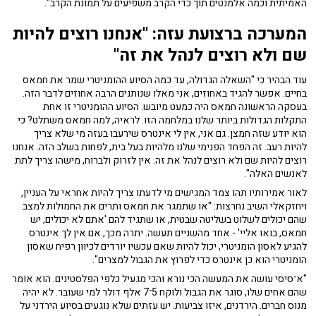
האמיתית וכמה אלמנטים תוך כדי הקרב משפיעים על תמונת הקרב".
המערכה ברצועת עזה: "אנחנו רוצים להיות
שם ולא רוצים לנהל את זה"
עוד הבהיר כי "השאלה הגדולה, עד כמה הסיוע ההומניטרי שמר את חמאס
בחיים. אפשר להגיד באחוזים, אני מאלו שנותנים הרבה אחוזים לדבר הזה.
בעסקה הראשונה חמאס היה כמעט מיובש. הסיוע ההומניטרי זו אחת
התקלות הגדולות ביותר שלנו במלחמה הזו. לראיה, למה חמאס משתלט? כי
הוא יודע שזה חמצן. גם אני, אין לי אינטרס שירעבו בעזה מי שלא צריך
להיות רעב. זה הפחד הפנימי שלנו מלהיות בעל בית, לפחות בשלב הזה. אנחנו
רוצים להיות שם ולא רוצים לנהל את זה. אין לזרוק ולברוח, מישהו צריך לתת
לאנשים האלה".
לאור אמירותיו תהו צמד המגישים מי לדעתו צריך להיות אחראי על העניין,
ויחזקאלי השיב נחרצות: "או שתמגר את חמאס ותרים את החמולות למצב
שהם יכולים לשלוט בשליטה שבטית, או שתגיד להם 'אתם לא יכולים, יש
חמאס, בואו אליי' - אחד מהשניים תעשה. יתרה מכך, אם אין לך אינטרס
להגיע לאסון הומניטרי, יכול להיות שאם עכשיו יורדים לכיוון רפיח שאסון
הומניטרי הוא כן אינטרס כדי לפרוץ את הגבול למצרים".
"א־סיסי עושה את המעשה הכי נורא והכי מגעיל כלפי הפלסטינים. הוא אומר
שהם אחים שלו, סוגר את הגבול ולוקח 5־7 אלף דולר למי שעובר. לא יהיה
מנוס חברים. הירדנים, איזו צביעות. יש עזתים שלא נוגעים בסיוע הירדני על