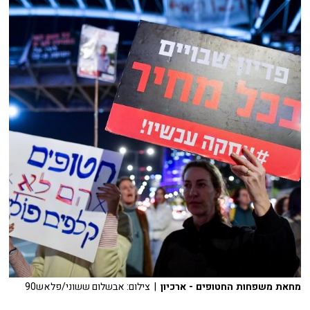
מחאת משפחות החטופים - ארכיון
| צילום: אבשלום ששוני/פלאש90