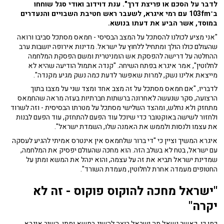
לדבר על הסכם או פריצת דרך". ענת דוידוב ואודי סגל שוחחו
ב־103fm עם רמי איגרא, לשעבר ראש חטיבת השבויים והנעדרים
במוסד, אשר הביע את דעתו בנושא.
"אני מציע לכולנו להסתכל על המצב הבסיסי - חמאס מסתכל סביבו ורואה
שהעולם כולו הולך ומתחיל ללחוץ על ישראל. מדינות אירופה יושבות ערב
ההחלטה על דרישה להפסקת אש הומניטרית ומשם הפסקת המלחמה
לחלוטין", אמר איגרא בפתח השיחה. "קנדה אתמול הודיעה שהיא לא
מייצאת אלינו נשק, למרות שאפשר לדעת כמה נשק מגיע מקנדה".
לדבריו, "אם חמאס מסתכל על זה מצב אחד ומצד שני על מצבו בתוך
הרצועה, סקר שנעשה לאחרונה ברשתות חברתיות בעזה מראה שהחמאס
מתחזק ולא נחלש, ומהצד השלישי מסתכל על מטרתו הבסיסית - וזה לשרוד
ולחזור לשישה באוקטובר כדי שיוכל עוד הפעם להתחזק, עוד הפעם לבנות
את עצמו ולנסות ולממש את האמנה שלו, השמדת ישראל".
איגרא המשיך וציין כי "די ברור שלחמאס אין אינטרס אמיתי להגיע לעסקה
עם ישראל, בטח לא בשלב הזה. הוא מחכה שהעולם יפסיק את המלחמה,
שמדינת ישראל תביא את זה על עצמה, והוא ינהל את המשא ומתן על
החטופים מעמדה אחרת לחלוטין, מעמדת השורד".
"ישראל מחכה להוקוס פוקוס - זה לא
יקרה"
כמו כן, כאשר נשאל מה ישראל רוצה להשיג במשא ומתן, השיב איגרא