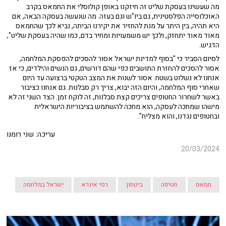
מה שעשינו בעסקת שליט זה חיזקנו באופן קולוסלי את החמאס בקרב
האוכלוסייה הפלסטינית, גם ביו"ש וגם בעזה. מה שנעשה בעסקה הבאה, אם
היא תהיה, בין היתר על מנת להחזיר את יקירנו הביתה, נביא לכך שהחמאס
מאוד מאוד יתחזק, ולכך יש משמעויות ומחיר בדם, כמו שהיה בעסקת שליט",
הדגיש.
לסיום הסביר כי "בסוף למדינת ישראל אסור להסכים להפסקת המלחמה,
אסור להסכים להחזרת התושבים כפי שהם דורשים, גם הנשים והילדים, כי אז
אנחנו לא נשלוט בשטח. אסור לשנות את המצב הטקטי ברצועה עד היום
שאחרי סוף המלחמה, והיום הזה יבוא, צריך רק סבלנות. גם אנחנו כציבור
באשר לשחרור החטופים צריכים קצת סבלנות, זה לוקח זמן. הצד השני זה לא
מישהו שמחכה לעסקה, הוא מחכה להשתמש בציבוריות הישראלית
ובחטופים נגדנו, והוא מצליח".
עריכה: שני רומנו
20/03/2024
חמאס
חטיפה
ביטחון
רמי איגרא
ישראל במלחמה