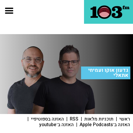
גדעון אוקו ועמיחי
אתאלי
ראשי
|
תוכניות מלאות
|
RSS
|
האזנה בספוטיפיי
|
האזנה ב־Apple Podcasts
|
האזנה ב־youtube