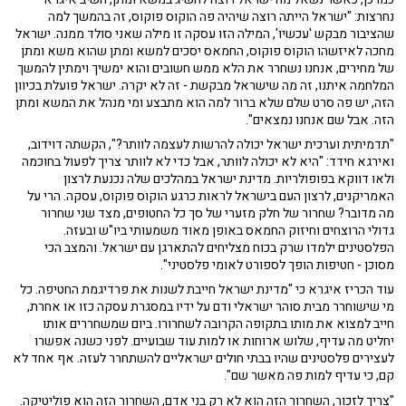
נחרצות: "ישראל הייתה רוצה שיהיה פה הוקוס פוקוס, זה בהמשך למה
שהציבור מבקש 'עכשיו', המילה הזו עסקה זו מילה שאני סולד ממנה. ישראל
מחכה לאיזשהו הוקוס פוקוס, החמאס יסכים למשא ומתן שהוא משא ומתן
של מחירים, אנחנו נשחרר את הלא ממש חשובים והוא ימשיך וימתין להמשך
המלחמה איתנו, זה מה שישראל מבקשת - זה לא יקרה. ישראל פועלת בכיוון
הזה, יש פה סרט שלם שלא ברור למה הוא מתבצע ומי מנהל את המשא ומתן
הזה. אבל שם אנחנו נמצאים".
"תדמיתית וערכית ישראל יכולה להרשות לעצמה לוותר?", הקשתה דוידוב,
ואירגא חידד: "היא לא יכולה לוותר, אבל כדי לא לוותר צריך לפעול בחוכמה
ולאו דווקא בפופולריות. מדינת ישראל במהלכים שלה נכנעת לרצון
האמריקנים, לרצון העם בישראל לראות כרגע הוקוס פוקוס, עסקה. הרי על
מה מדובר? שחרור של חלק מזערי של סך כל החטופים, מצד שני שחרור
גדולי הרוצחים וחיזוק החמאס באופן מאוד משמעותי ביו"ש ובעזה.
הפלסטינים ילמדו שרק בכוח מצליחים להתארגן עם ישראל. והמצב הכי
מסוכן - חטיפות הופך לספורט לאומי פלסטיני".
עוד הכריז איגרא כי "מדינת ישראל חייבת לשנות את פרדיגמת החטיפה. כל
מי שישוחרר מבית סוהר ישראלי ודם על ידיו במסגרת עסקה כזו או אחרת,
חייב למצוא את מותו בתקופה הקרובה לשחרורו. ביום שמשחררים אותו
יחליט מה עדיף, שלוש ארוחות או למות עוד שבועיים. לפני כשנה אפשרו
לעצירים פלסטינים שהיו בבתי חולים ישראליים להשתחרר לעזה. אף אחד לא
קם, כי עדיף למות פה מאשר שם".
"צריך לזכור, השחרור הזה הוא לא רק בני אדם, השחרור הזה הוא פוליטיקה.