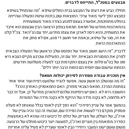
מבצעים במטכ"ל, התייחס לדברים.
תחילה הביע את דעתו על המבצע בבית החולים שיפא: "מה שהתחיל בשיפא
כמבצע הפך ליעד מאוד ערכי. התוצאות שם, בזכות שיטת הפעולה שהייתה
בהחלט מתוחכמת, אפשרה בעצם לפגוע בצורה מאוד משמעותית
בהתארגנות מחדש של חמאס. חמאס בצפון הרצועה הבין שבעצם הוא איבד
את התשתית, והוא ניסה לארגן את עצמו מחדש, יחד עם הג'יהאד. צה"ל קלט
את זה, סגר על שיפא, ובאמת אני חושב די פגע, אם לא מחק את
ההתארגנות הזאת.
לדבריו, "זה הישג חשוב מאוד של הפוסט שלב הראשון של הפעולה הצבאית
לפרק את המסגרות הצבאיות. יחד עם זה, הפעילות שכרגע מקיים הצבא היא
סוג של בט"ש פלוס. אין בעצם התקדמות כבר למעלה משלושה חודשים.
הכוחות שישנם שם יחסית הם כוחות הרבה יותר דלים".
אין תוכנית עבודה מסודרת לפירוק יכולות חמאס?
"זה מה שהשלב הראשון עשה. אפשר להגיד שלמעט רפיח ועוד אזור אחד
במחנות המרכז, חמאס הצבאי מפורק. האם החמאסניק האחרון נהרג?
התשובה היא לא. האם יש ניסיונות שלהם להתארגן מחדש? כן. אבל זה כבר
לא מלחמה, לא בקנה מידה של ההיקף ולא בקנה מידה של המטרות.
בהמשך אמר על עניין רפיח כי "הוא הפך לבין-לאומי בגלל שאנחנו לא פעלנו
מספיק מוקדם כדי לעשות את הפירוז שם, ועכשיו זה כבר נהיה עניין של
ארה"ב, של העולם, של מצרים, של כולם. כל כיבוש כזה שהוא לא באמצעות
הסדרה מתואמת בין מצרים וארה"ב, למעשה יוצר כיבוש מוחלט של הרצועה.
משום ששם ישנו המעבר היחידי הבין-לאומי שעדיין לא מטיל עלינו אחריות