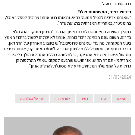
ככובשים ברצועה".
כיבוש רפיח, המשמעות שלו?
"שאנחנו צריכים להטיל ממשל צבאי, ומאותו רגע אנחנו צריכים לטפל באוכל,
בהומניטרי, באחריות האזרחית ברצועת עזה".
במהלך השיחה התייחס גם למצב בצפון והבהיר: "הצפון מופקר והוא תלוי
בדרום, משום שגם מבחינת ריכוז כוחות, אנחנו לא יכולים לפעול בריכוז מאמץ
בשני המקומות. מה עוד שאנחנו פרוסים ביו"ש בשבוע האחרון של הרמדאן,
הדבר הנוסף זה שבשביל ללכת לצפון אחרי ה-don't האמריקני, אנחנו צריכים
סוג של אישור או גיבוי אמריקני, כי למלחמה כוללת אתה לא הולך בלי גיבוי
אמריקני - וגם זה תקוע. אני חושש שהגענו למקום שאולי ההחלטות הן
גדולות על הממשלה הנוכחית, והיא לא מסוגלת להחליט אותן".
31/03/2024
חמאס
טרור
רפיח
ישראל זיו
ישראל במלחמה