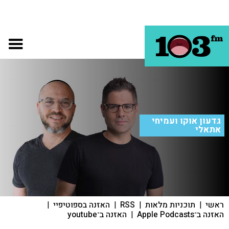
גדעון אוקו ועמיחי
אתאלי
ראשי
|
תוכניות מלאות
|
RSS
|
האזנה בספוטיפיי
|
האזנה ב־Apple Podcasts
|
האזנה ב־youtube